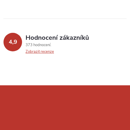
Hodnocení zákazníků
4,9
373 hodnocení
Zobrazit recenze
Z
á
p