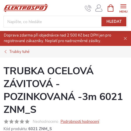
Přejít
NÁKUPNÍ
KOŠÍK
na
obsah
HLEDAT
Doprava zdarma při objednávce nad 2 500 Kč bez DPH jen pro
registrované zákazníky. Neplatí pro nadrozměrné zásilky.
Trubky tuhé
TRUBKA OCELOVÁ
ZÁVITOVÁ -
POZINKOVANÁ -3m 6021
ZNM_S
Neohodnoceno
Podrobnosti hodnocení
Kód produktu:
6021 ZNM_S