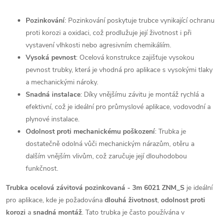
Pozinkování
: Pozinkování poskytuje trubce vynikající ochranu
proti korozi a oxidaci, což prodlužuje její životnost i při
vystavení vlhkosti nebo agresivním chemikáliím.
Vysoká pevnost
: Ocelová konstrukce zajišťuje vysokou
pevnost trubky, která je vhodná pro aplikace s vysokými tlaky
a mechanickými nároky.
Snadná instalace
: Díky vnějšímu závitu je montáž rychlá a
efektivní, což je ideální pro průmyslové aplikace, vodovodní a
plynové instalace.
Odolnost proti mechanickému poškození
: Trubka je
dostatečně odolná vůči mechanickým nárazům, otěru a
dalším vnějším vlivům, což zaručuje její dlouhodobou
funkčnost.
Trubka ocelová závitová pozinkovaná - 3m 6021 ZNM_S
je ideální
pro aplikace, kde je požadována
dlouhá životnost
,
odolnost proti
korozi
a
snadná montáž
. Tato trubka je často používána v