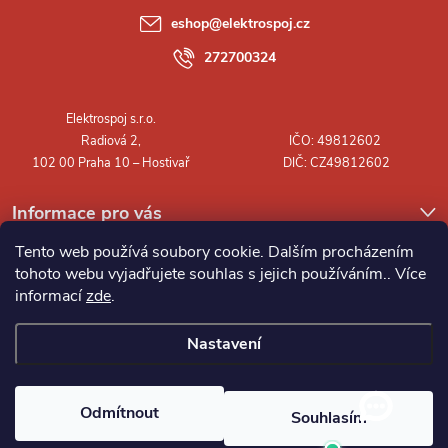
a
eshop
@
elektrospoj.cz
t
272700324
í
Informace pro vás
Tento web používá soubory cookie. Dalším procházením
tohoto webu vyjadřujete souhlas s jejich používáním.. Více
informací
zde
.
Nastavení
Copyright 2026
Elektrospoj s.r.o.
. Všechna práva vyhrazena.
Odmítnout
Souhlasím
Vytvořil Shoptet