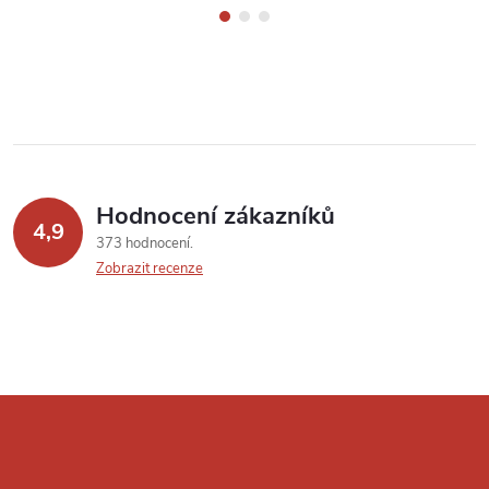
Hodnocení zákazníků
4,9
373 hodnocení
Zobrazit recenze
Z
á