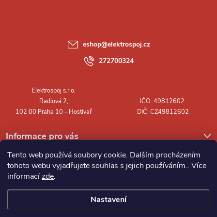
p
a
eshop
@
elektrospoj.cz
t
272700324
í
Informace pro vás
Tento web používá soubory cookie. Dalším procházením
tohoto webu vyjadřujete souhlas s jejich používáním.. Více
informací
zde
.
Nastavení