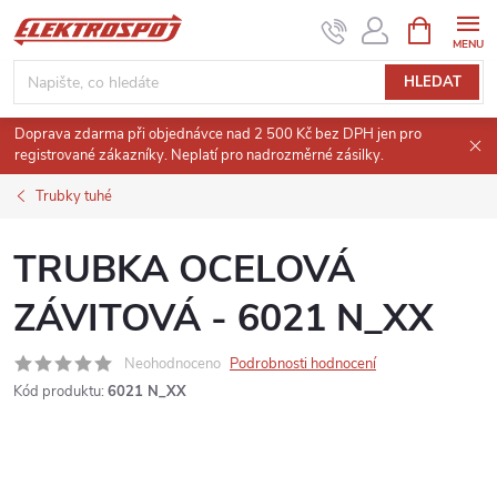
Přejít
NÁKUPNÍ
KOŠÍK
na
obsah
HLEDAT
Doprava zdarma při objednávce nad 2 500 Kč bez DPH jen pro
registrované zákazníky. Neplatí pro nadrozměrné zásilky.
Trubky tuhé
TRUBKA OCELOVÁ
ZÁVITOVÁ - 6021 N_XX
Neohodnoceno
Podrobnosti hodnocení
Kód produktu:
6021 N_XX