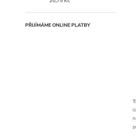
20,75 Kč
PŘIJÍMÁME ONLINE PLATBY
T
i
n
p