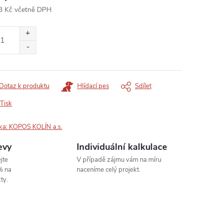
3 Kč včetně DPH
ná
:
Dotaz k produktu
Hlídací pes
Sdílet
Tisk
ka:
KOPOS KOLÍN a.s.
evy
Individuální kalkulace
jte
V případě zájmu vám na míru
% na
naceníme celý projekt.
ty.