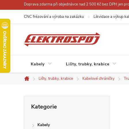
Přejít
Doprava zdarma při objednávce nad 2 500 Kč bez DPH jen pro 
na
CNC frézování a výroba na zakázku
Likvidace a výkup ka
obsah
Kabely
Lišty, trubky, krabice
Lišty, trubky, krabice
Kabelové chráničky
Tr
Domů
P
Přeskočit
Kategorie
kategorie
o
Kabely