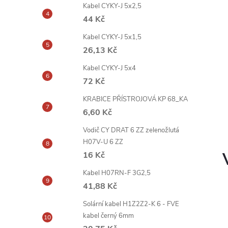
Kabel CYKY-J 5x2,5
44 Kč
Kabel CYKY-J 5x1,5
26,13 Kč
Kabel CYKY-J 5x4
72 Kč
KRABICE PŘÍSTROJOVÁ KP 68_KA
6,60 Kč
Vodič CY DRAT 6 ZZ zelenožlutá
H07V-U 6 ZZ
16 Kč
Kabel H07RN-F 3G2,5
41,88 Kč
Solární kabel H1Z2Z2-K 6 - FVE
kabel černý 6mm