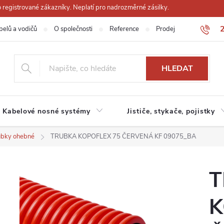
registrované zákazníky. Neplatí pro nadrozměrné zásilky.
belů a vodičů
O společnosti
Reference
Prodejna
Obchodn
HLEDAT
Kabelové nosné systémy
Jističe, stykače, pojistky
ubky ohebné
TRUBKA KOPOFLEX 75 ČERVENÁ KF 09075_BA
T
K