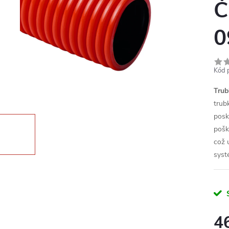
Č
0
Kód 
Tru
trub
posk
pošk
což 
syst
4