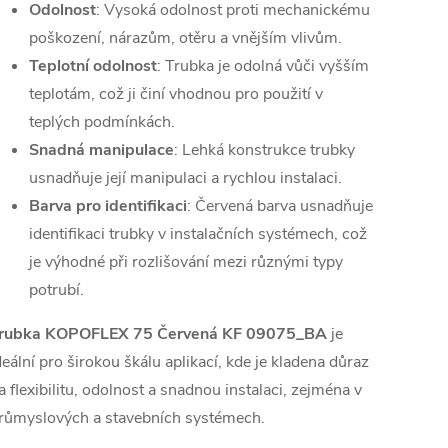
Odolnost
: Vysoká odolnost proti mechanickému
poškození, nárazům, otěru a vnějším vlivům.
Teplotní odolnost
: Trubka je odolná vůči vyšším
teplotám, což ji činí vhodnou pro použití v
teplých podmínkách.
Snadná manipulace
: Lehká konstrukce trubky
usnadňuje její manipulaci a rychlou instalaci.
Barva pro identifikaci
: Červená barva usnadňuje
identifikaci trubky v instalačních systémech, což
je výhodné při rozlišování mezi různými typy
potrubí.
rubka KOPOFLEX 75 Červená KF 09075_BA
je
deální pro širokou škálu aplikací, kde je kladena důraz
a flexibilitu, odolnost a snadnou instalaci, zejména v
růmyslových a stavebních systémech.