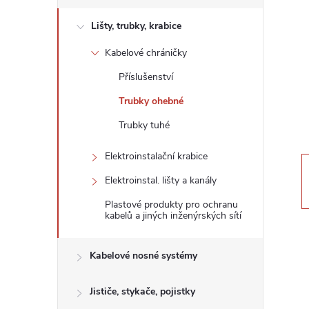
s
Lišty, trubky, krabice
t
Kabelové chráničky
r
Příslušenství
a
Trubky ohebné
Trubky tuhé
n
Elektroinstalační krabice
n
Elektroinstal. lišty a kanály
í
Plastové produkty pro ochranu
kabelů a jiných inženýrských sítí
p
Kabelové nosné systémy
a
Jističe, stykače, pojistky