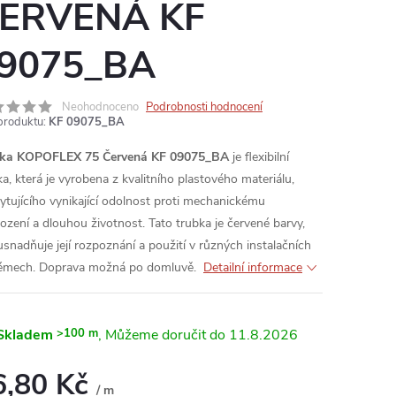
ERVENÁ KF
9075_BA
Neohodnoceno
Podrobnosti hodnocení
produktu:
KF 09075_BA
bka KOPOFLEX 75 Červená KF 09075_BA
je flexibilní
ka, která je vyrobena z kvalitního plastového materiálu,
ytujícího vynikající odolnost proti mechanickému
ození a dlouhou životnost. Tato trubka je červené barvy,
usnadňuje její rozpoznání a použití v různých instalačních
émech.
Doprava možná po domluvě.
Detailní informace
Skladem
>100 m
11.8.2026
6,80 Kč
/ m