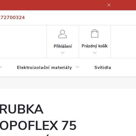
272700324
í podmínky
Podmínky ochrany osobních údajů
Kontakty
NÁKUPNÍ
KOŠÍK
Prázdný košík
Přihlášení
Elektroizolační materiály
Svítidla a zdroje
RUBKA
OPOFLEX 75