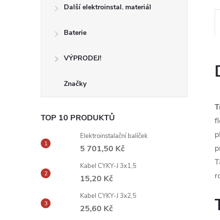
Další elektroinstal. materiál
Baterie
VÝPRODEJ!
Značky
T
TOP 10 PRODUKTŮ
f
p
Elektroinstalační balíček
p
5 701,50 Kč
T
Kabel CYKY-J 3x1,5
r
15,20 Kč
Kabel CYKY-J 3x2,5
25,60 Kč