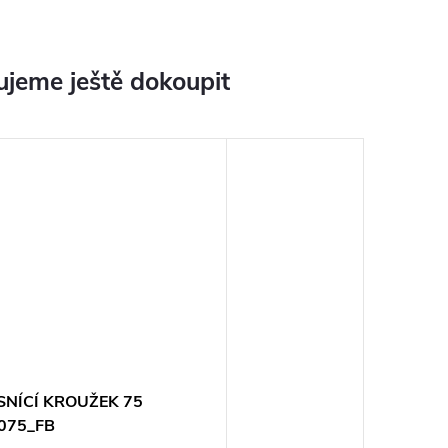
jeme ještě dokoupit
SNÍCÍ KROUŽEK 75
075_FB