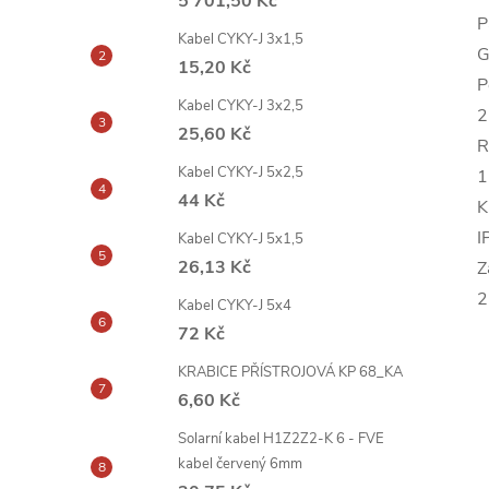
5 701,50 Kč
P
Kabel CYKY-J 3x1,5
G
15,20 Kč
P
Kabel CYKY-J 3x2,5
2
25,60 Kč
R
Kabel CYKY-J 5x2,5
1
44 Kč
K
I
Kabel CYKY-J 5x1,5
26,13 Kč
Z
2
Kabel CYKY-J 5x4
72 Kč
KRABICE PŘÍSTROJOVÁ KP 68_KA
6,60 Kč
Solarní kabel H1Z2Z2-K 6 - FVE
kabel červený 6mm