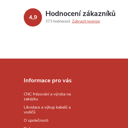
Hodnocení zákazníků
4,9
373 hodnocení
Zobrazit recenze
Z
á
Informace pro vás
p
CNC frézování a výroba na
zakázku
a
Likvidace a výkup kabelů a
vodičů
t
O společnosti