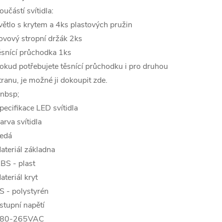
oučástí svítidla:
větlo s krytem a 4ks plastových pružin
ovový stropní držák 2ks
ěsnící průchodka 1ks
okud potřebujete těsnící průchodku i pro druhou
tranu, je možné ji dokoupit zde.
nbsp;
pecifikace LED svítidla
arva svítidla
edá
ateriál základna
BS - plast
ateriál kryt
S - polystyrén
stupní napětí
80-265VAC