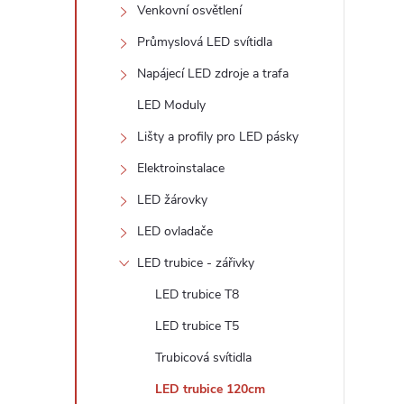
n
Venkovní osvětlení
e
Průmyslová LED svítidla
Napájecí LED zdroje a trafa
l
LED Moduly
Lišty a profily pro LED pásky
Elektroinstalace
LED žárovky
LED ovladače
LED trubice - zářivky
LED trubice T8
LED trubice T5
Trubicová svítidla
LED trubice 120cm