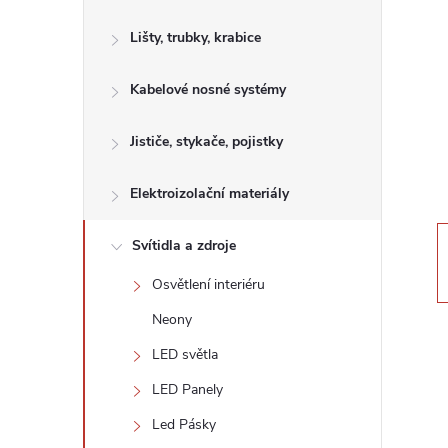
s
Lišty, trubky, krabice
t
Kabelové nosné systémy
r
a
Jističe, stykače, pojistky
n
Elektroizolační materiály
n
Svítidla a zdroje
Osvětlení interiéru
í
Neony
p
LED světla
LED Panely
a
Led Pásky