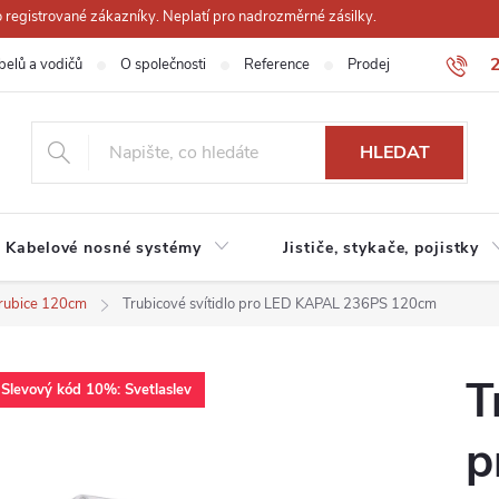
registrované zákazníky. Neplatí pro nadrozměrné zásilky.
belů a vodičů
O společnosti
Reference
Prodejna
Obchodn
HLEDAT
Kabelové nosné systémy
Jističe, stykače, pojistky
rubice 120cm
Trubicové svítidlo pro LED KAPAL 236PS 120cm
T
Slevový kód 10%: Svetlaslev
p