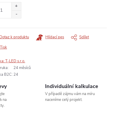
:
Dotaz k produktu
Hlídací pes
Sdílet
Tisk
ka:
T-LED s.r.o.
ruka
:
24 měsíců
ka B2C
:
24
evy
Individuální kalkulace
jte
V případě zájmu vám na míru
% na
naceníme celý projekt.
ty.