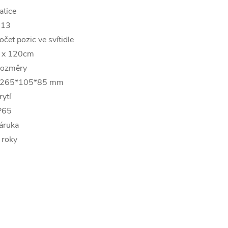
atice
13
očet pozic ve svítidle
 x 120cm
ozměry
265*105*85 mm
rytí
P65
áruka
 roky