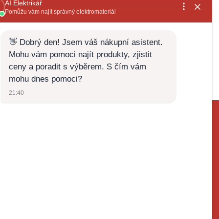
ktrospoj.cz
272700324