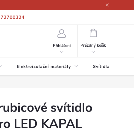
272700324
í podmínky
Podmínky ochrany osobních údajů
Kontakty
NÁKUPNÍ
KOŠÍK
Prázdný košík
Přihlášení
Elektroizolační materiály
Svítidla a zdroje
rubicové svítidlo
ro LED KAPAL