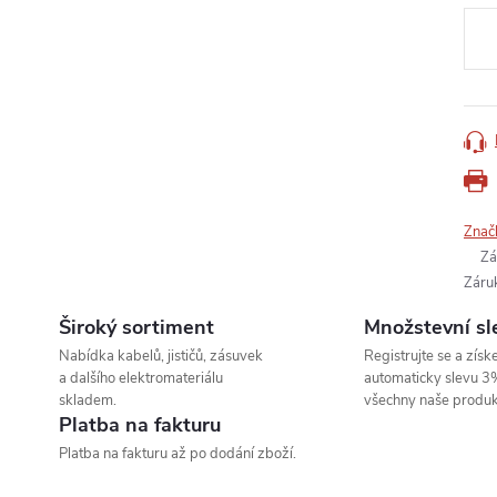
cena
Znač
Zá
Záru
Široký sortiment
Množstevní sl
Nabídka kabelů, jističů, zásuvek
Registrujte se a získe
a dalšího elektromateriálu
automaticky slevu 3
skladem.
všechny naše produk
Platba na fakturu
Platba na fakturu až po dodání zboží.