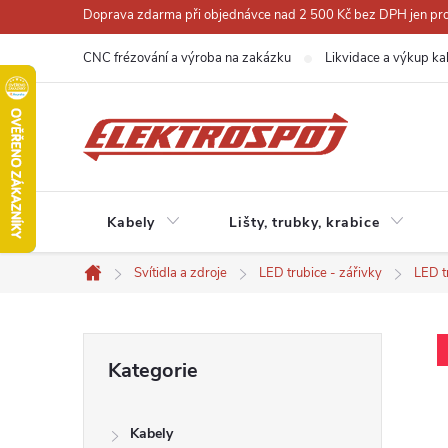
Přejít
Doprava zdarma při objednávce nad 2 500 Kč bez DPH jen pro 
na
CNC frézování a výroba na zakázku
Likvidace a výkup ka
obsah
Kabely
Lišty, trubky, krabice
Svítidla a zdroje
LED trubice - zářivky
LED t
Domů
P
Přeskočit
Kategorie
kategorie
o
Kabely