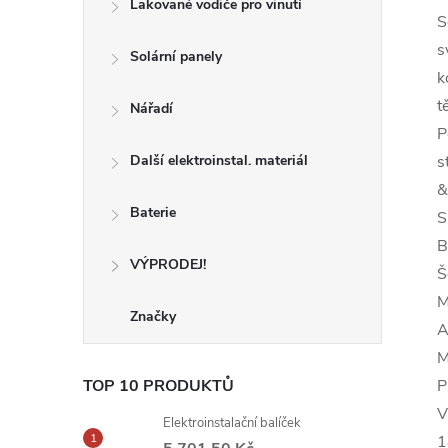
Lakované vodiče pro vinutí
S
s
Solární panely
k
t
Nářadí
P
Další elektroinstal. materiál
s
&
Baterie
S
B
VÝPRODEJ!
Š
M
Značky
A
M
TOP 10 PRODUKTŮ
P
V
Elektroinstalační balíček
1