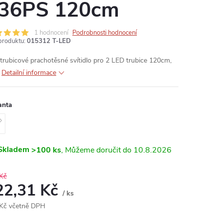
36PS 120cm
1 hodnocení
Podrobnosti hodnocení
produktu:
015312 T-LED
trubicové prachotěsné svítidlo pro 2 LED trubice 120cm,
5
Detailní informace
anta
Skladem
>100 ks
10.8.2026
Kč
22,31 Kč
/ ks
Kč včetně DPH
ná