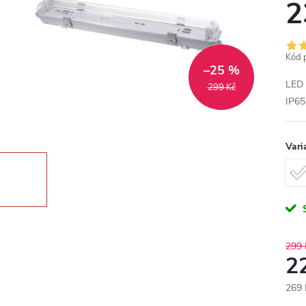
2
Kód 
–25 %
LED 
299 Kč
IP6
Vari
299 
2
269 
Měr