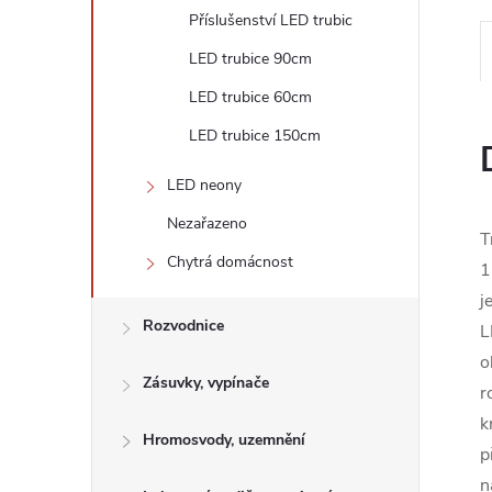
Příslušenství LED trubic
LED trubice 90cm
LED trubice 60cm
LED trubice 150cm
LED neony
Nezařazeno
T
Chytrá domácnost
1
j
Rozvodnice
L
o
Zásuvky, vypínače
r
k
Hromosvody, uzemnění
p
n