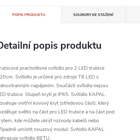
POPIS PRODUKTU
SOUBORY KE STAŽENÍ
Detailní popis produktu
rubicové prachotěsné svítidlo pro 2 LED trubice
20cm. Svítidlo je určené pro zdroje T8 LED s
ednostranným napájením. Součástí svítidla nejsou
ED trubice. Stupeň krytí je IP65. Svítidlo KAPAL
bsahuje vnitřní kovový kryt (středovou část), který
ozděluje světlo na část pro LED trubice a na část pod
rytem, kde můžete ukrýt rozvody kabelů nebo
řípadně umístit nouzový modul. Svítidlo KAPAL
ahrazuje svítidlo BETU.