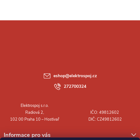
Z
á
p
a
eshop
@
elektrospoj.cz
t
272700324
í
Informace pro vás