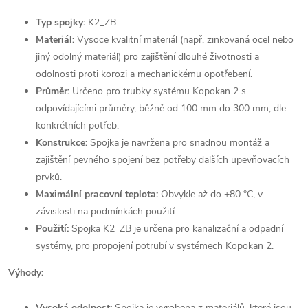
Typ spojky:
K2_ZB
Materiál:
Vysoce kvalitní materiál (např. zinkovaná ocel nebo
jiný odolný materiál) pro zajištění dlouhé životnosti a
odolnosti proti korozi a mechanickému opotřebení.
Průměr:
Určeno pro trubky systému Kopokan 2 s
odpovídajícími průměry, běžně od 100 mm do 300 mm, dle
konkrétních potřeb.
Konstrukce:
Spojka je navržena pro snadnou montáž a
zajištění pevného spojení bez potřeby dalších upevňovacích
prvků.
Maximální pracovní teplota:
Obvykle až do +80 °C, v
závislosti na podmínkách použití.
Použití:
Spojka K2_ZB je určena pro kanalizační a odpadní
systémy, pro propojení potrubí v systémech Kopokan 2.
Výhody:
Vysoká odolnost:
Spojka je vyrobena z materiálů, které jsou