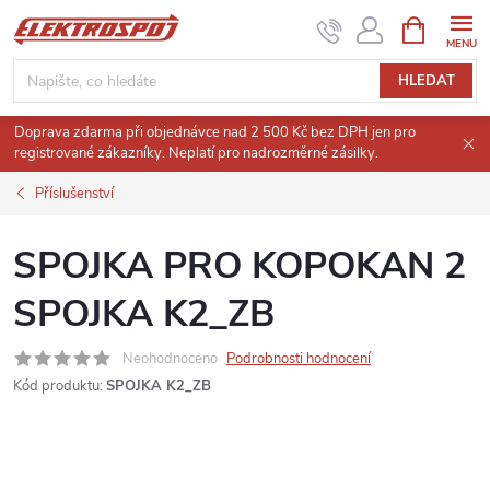
Přejít
NÁKUPNÍ
KOŠÍK
na
obsah
HLEDAT
Doprava zdarma při objednávce nad 2 500 Kč bez DPH jen pro
registrované zákazníky. Neplatí pro nadrozměrné zásilky.
Příslušenství
SPOJKA PRO KOPOKAN 2
SPOJKA K2_ZB
Neohodnoceno
Podrobnosti hodnocení
Kód produktu:
SPOJKA K2_ZB