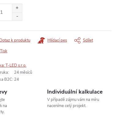
:
Dotaz k produktu
Hlídací pes
Sdílet
Tisk
ka:
T-LED s.r.o.
ruka
:
24 měsíců
ka B2C
:
24
evy
Individuální kalkulace
jte
V případě zájmu vám na míru
% na
naceníme celý projekt.
ty.