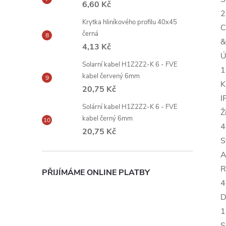
6,60 Kč
2
Krytka hliníkového profilu 40x45
C
černá
&
4,13 Kč
Ú
Solarní kabel H1Z2Z2-K 6 - FVE
1
kabel červený 6mm
K
20,75 Kč
I
Solární kabel H1Z2Z2-K 6 - FVE
Ž
kabel černý 6mm
4
20,75 Kč
S
A
R
PŘIJÍMÁME ONLINE PLATBY
4
D
1
S