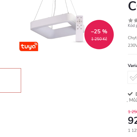
C
Kód 
–25 %
Chyt
1 250 Kč
230V
Vari
D
1 25
9
1 12
Měr