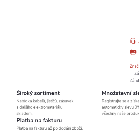
cena
Znač
Zá
Záru
Široký sortiment
Množstevní sl
Nabídka kabelů, jističů, zásuvek
Registrujte se a získe
a dalšího elektromateriálu
automaticky slevu 3
skladem.
všechny naše produk
Platba na fakturu
Platba na fakturu až po dodání zboží.