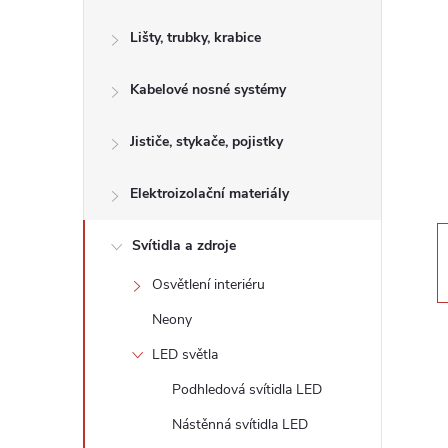
s
Lišty, trubky, krabice
t
Kabelové nosné systémy
r
a
Jističe, stykače, pojistky
n
Elektroizolační materiály
n
Svítidla a zdroje
Osvětlení interiéru
í
Neony
p
LED světla
Podhledová svítidla LED
a
Nástěnná svítidla LED