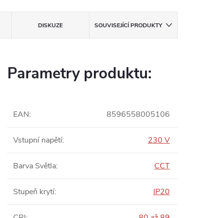
DISKUZE
SOUVISEJÍCÍ PRODUKTY
Parametry produktu:
EAN
:
8596558005106
Vstupní napětí
:
230 V
Barva Světla
:
CCT
Stupeň krytí
:
IP20
CRI
:
80 až 89