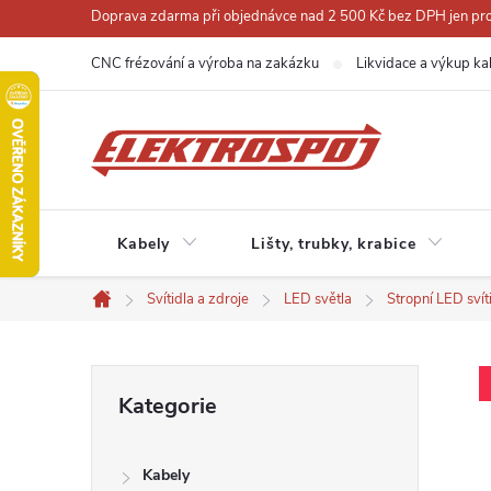
Přejít
Doprava zdarma při objednávce nad 2 500 Kč bez DPH jen pro 
na
CNC frézování a výroba na zakázku
Likvidace a výkup ka
obsah
Kabely
Lišty, trubky, krabice
Svítidla a zdroje
LED světla
Stropní LED svít
Domů
P
Přeskočit
Kategorie
kategorie
o
Kabely