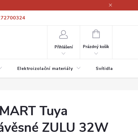
272700324
í podmínky
Podmínky ochrany osobních údajů
Kontakty
NÁKUPNÍ
KOŠÍK
Prázdný košík
Přihlášení
Elektroizolační materiály
Svítidla a zdroje
MART Tuya
ávěsné ZULU 32W