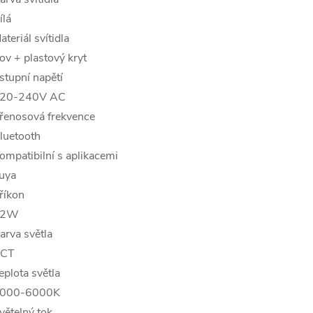
ílá
ateriál svítidla
ov + plastový kryt
stupní napětí
20-240V AC
řenosová frekvence
luetooth
ompatibilní s aplikacemi
uya
říkon
32W
arva světla
CT
eplota světla
000-6000K
větelný tok