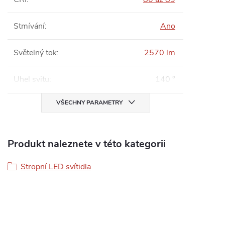
Stmívání
:
Ano
Světelný tok
:
2570 lm
Uhel svitu
:
140 °
VŠECHNY PARAMETRY
Produkt naleznete v této kategorii
Stropní LED svítidla