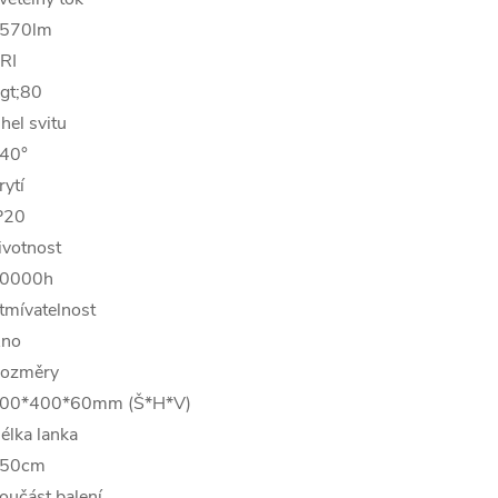
570lm
RI
gt;80
hel svitu
40°
rytí
P20
ivotnost
0000h
tmívatelnost
no
ozměry
00*400*60mm (Š*H*V)
élka lanka
50cm
oučást balení