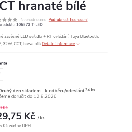
CT hranaté bílé
Neohodnoceno
Podrobnosti hodnocení
produktu:
105573 T-LED
ré závěsné LED svítidlo + RF ovládání, Tuya Bluetooth,
, 32W, CCT, barva bílá
Detailní informace
anta
ruhý den skladem - k odběru/odeslání
34 ks
12.8.2026
0 Kč
29,75 Kč
/ ks
5 Kč včetně DPH
ná