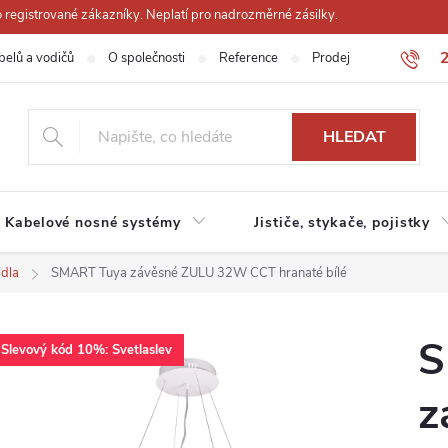
registrované zákazníky. Neplatí pro nadrozměrné zásilky.
belů a vodičů
O společnosti
Reference
Prodejna
Obchodn
HLEDAT
Kabelové nosné systémy
Jističe, stykače, pojistky
idla
SMART Tuya závěsné ZULU 32W CCT hranaté bílé
S
Slevový kód 10%: Svetlaslev
z