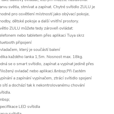
arvu světla, stmívat a zapínat. Chytré svítidlo ZULU je
hodné pro osvětlení místností jako obývací pokoje,
hodby, dětské pokoje a další vnitřní prostory.
větlo ZULU můžete tedy zároveň ovládat:
elefonem nebo tabletem přes aplikaci Tuya skrz
luetooth připojení
vladačem, který je součástí balení
élka každého lanka 1,5m. Nosnost max. 18kg.
edná se o smart svítidlo, zapínat a vypínat jedině přes
řiložený ovladač nebo aplikaci.&nbsp;Při častém
ypínání a zapínání vypínačem, ztrácí svítidlo spojení
e sítí a dochází tak k nekontrolovanému chování
vítidla.
nbsp;
pecifikace LED svítidla
arva svítidla