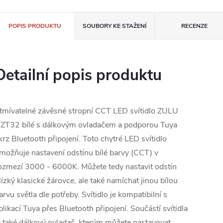
POPIS PRODUKTU
SOUBORY KE STAŽENÍ
RECENZE
Detailní popis produktu
tmívatelné závěsné stropní CCT LED svítidlo ZULU
ZT32 bílé s dálkovým ovladačem a podporou Tuya
krz Bluetooth připojení. Toto chytré LED svítidlo
možňuje nastavení odstínu bílé barvy (CCT) v
ozmezí 3000 - 6000K. Můžete tedy nastavit odstín
lízký klasické žárovce, ale také namíchat jinou bílou
arvu světla dle potřeby. Svítidlo je kompatibilní s
plikací Tuya přes Bluetooth připojení. Součástí svítidla
e také dálkový ovladač, kterým můžete nastavovat