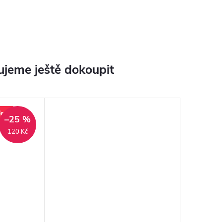
jeme ještě dokoupit
lev
–25 %
120 Kč