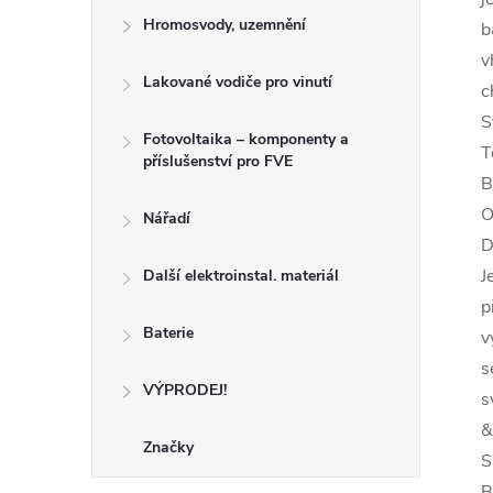
Hromosvody, uzemnění
b
v
Lakované vodiče pro vinutí
c
S
Fotovoltaika – komponenty a
T
příslušenství pro FVE
B
O
Nářadí
D
J
Další elektroinstal. materiál
p
Baterie
v
s
VÝPRODEJ!
s
&
Značky
S
B