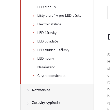
LED Moduly
Lišty a profily pro LED pásky
Elektroinstalace
LED žárovky
LED ovladače
LED trubice - zářivky
S
LED neony
H
Nezařazeno
s
u
Chytrá domácnost
r
b
Rozvodnice
b
a
Zásuvky, vypínače
j