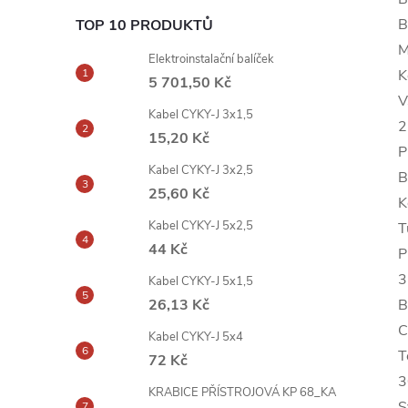
B
TOP 10 PRODUKTŮ
M
Elektroinstalační balíček
K
5 701,50 Kč
V
Kabel CYKY-J 3x1,5
2
15,20 Kč
P
Kabel CYKY-J 3x2,5
B
25,60 Kč
K
Kabel CYKY-J 5x2,5
T
44 Kč
P
Kabel CYKY-J 5x1,5
B
26,13 Kč
C
Kabel CYKY-J 5x4
T
72 Kč
3
KRABICE PŘÍSTROJOVÁ KP 68_KA
S