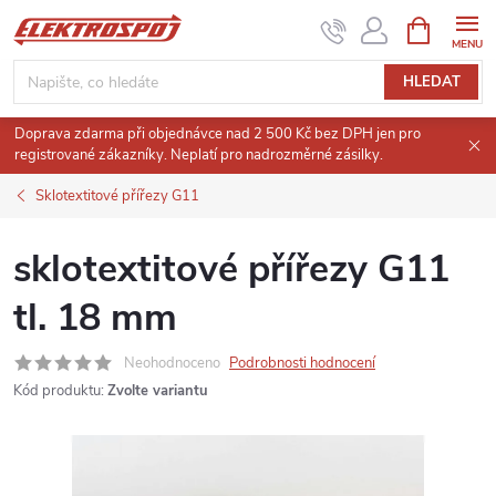
Přejít
NÁKUPNÍ
KOŠÍK
na
obsah
HLEDAT
Doprava zdarma při objednávce nad 2 500 Kč bez DPH jen pro
registrované zákazníky. Neplatí pro nadrozměrné zásilky.
Sklotextitové přířezy G11
sklotextitové přířezy G11
tl. 18 mm
Neohodnoceno
Podrobnosti hodnocení
Kód produktu:
Zvolte variantu