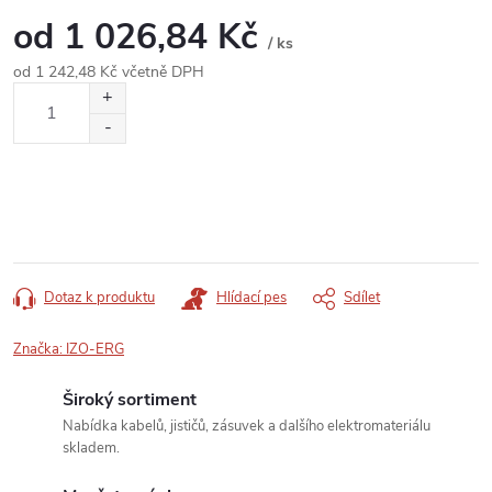
od
1 026,84 Kč
/ ks
od
1 242,48 Kč
včetně DPH
Měrná
cena:
Dotaz k produktu
Hlídací pes
Sdílet
Značka:
IZO-ERG
Široký sortiment
Nabídka kabelů, jističů, zásuvek a dalšího elektromateriálu
skladem.