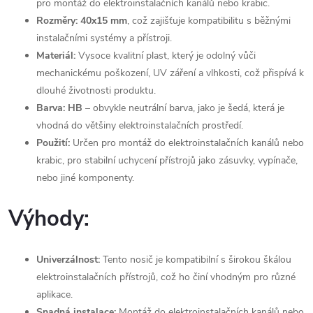
pro montáž do elektroinstalačních kanálů nebo krabic.
Rozměry:
40x15 mm
, což zajišťuje kompatibilitu s běžnými
instalačními systémy a přístroji.
Materiál:
Vysoce kvalitní plast, který je odolný vůči
mechanickému poškození, UV záření a vlhkosti, což přispívá k
dlouhé životnosti produktu.
Barva:
HB
– obvykle neutrální barva, jako je šedá, která je
vhodná do většiny elektroinstalačních prostředí.
Použití:
Určen pro montáž do elektroinstalačních kanálů nebo
krabic, pro stabilní uchycení přístrojů jako zásuvky, vypínače,
nebo jiné komponenty.
Výhody:
Univerzálnost:
Tento nosič je kompatibilní s širokou škálou
elektroinstalačních přístrojů, což ho činí vhodným pro různé
aplikace.
Snadná instalace:
Montáž do elektroinstalačních kanálů nebo