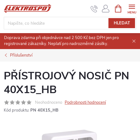
Přejít
NÁKUPNÍ
KOŠÍK
na
obsah
HLEDAT
Doprava zdarma při objednávce nad 2 500 Kč bez DPH jen pro
registrované zákazníky. Neplatí pro nadrozměrné zásilky.
Příslušenství
PŘÍSTROJOVÝ NOSIČ PN
40X15_HB
Neohodnoceno
Podrobnosti hodnocení
Kód produktu:
PN 40X15_HB