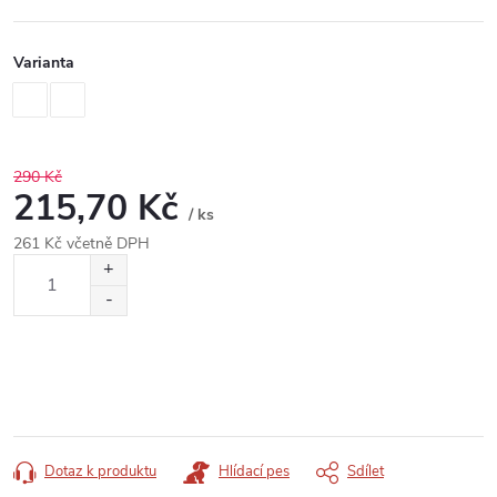
Varianta
290 Kč
215,70 Kč
/ ks
261 Kč včetně DPH
Měrná
cena:
Dotaz k produktu
Hlídací pes
Sdílet