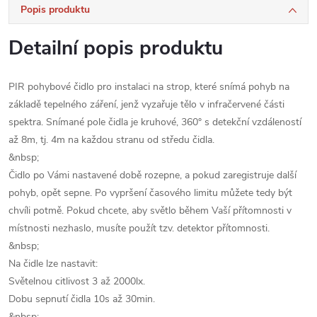
Popis produktu
Detailní popis produktu
PIR pohybové čidlo pro instalaci na strop, které snímá pohyb na
základě tepelného záření, jenž vyzařuje tělo v infračervené části
spektra. Snímané pole čidla je kruhové, 360° s detekční vzdáleností
až 8m, tj. 4m na každou stranu od středu čidla.
&nbsp;
Čidlo po Vámi nastavené době rozepne, a pokud zaregistruje další
pohyb, opět sepne. Po vypršení časového limitu můžete tedy být
chvíli potmě. Pokud chcete, aby světlo během Vaší přítomnosti v
místnosti nezhaslo, musíte použít tzv. detektor přítomnosti.
&nbsp;
Na čidle lze nastavit:
Světelnou citlivost 3 až 2000lx.
Dobu sepnutí čidla 10s až 30min.
&nbsp;