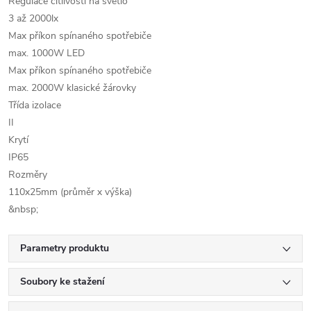
Regulace citlivosti na světlo
3 až 2000lx
Max příkon spínaného spotřebiče
max. 1000W LED
Max příkon spínaného spotřebiče
max. 2000W klasické žárovky
Třída izolace
II
Krytí
IP65
Rozměry
110x25mm (průměr x výška)
&nbsp;
Parametry produktu
Soubory ke stažení