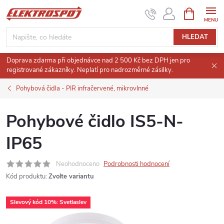
Přejít
NÁKUPNÍ
KOŠÍK
na
obsah
HLEDAT
Doprava zdarma při objednávce nad 2 500 Kč bez DPH jen pro
registrované zákazníky. Neplatí pro nadrozměrné zásilky.
Pohybová čidla - PIR infračervené, mikrovlnné
Pohybové čidlo IS5-N-
IP65
Neohodnoceno
Podrobnosti hodnocení
Kód produktu:
Zvolte variantu
Slevový kód 10%: Svetlaslev