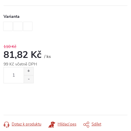
Varianta
110 Kč
81,82 Kč
/ ks
99 Kč včetně DPH
Měrná
cena:
Dotaz k produktu
Hlídací pes
Sdílet