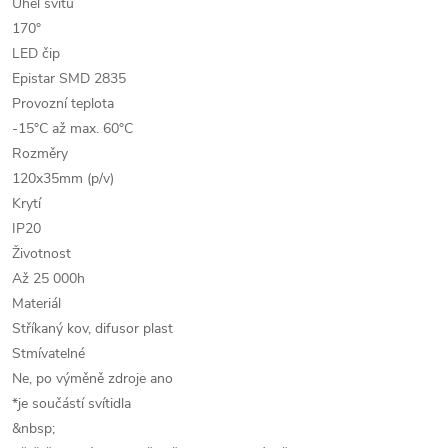
Úhel svitu
170°
LED čip
Epistar SMD 2835
Provozní teplota
-15°C až max. 60°C
Rozměry
120x35mm (p/v)
Krytí
IP20
Životnost
Až 25 000h
Materiál
Stříkaný kov, difusor plast
Stmívatelné
Ne, po výměně zdroje ano
*je součástí svítidla
&nbsp;