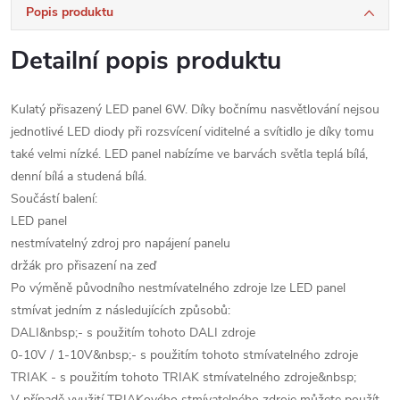
Popis produktu
Detailní popis produktu
Kulatý přisazený LED panel 6W. Díky bočnímu nasvětlování nejsou
jednotlivé LED diody při rozsvícení viditelné a svítidlo je díky tomu
také velmi nízké. LED panel nabízíme ve barvách světla teplá bílá,
denní bílá a studená bílá.
Součástí balení:
LED panel
nestmívatelný zdroj pro napájení panelu
držák pro přisazení na zeď
Po výměně původního nestmívatelného zdroje lze LED panel
stmívat jedním z následujících způsobů:
DALI&nbsp;- s použitím tohoto DALI zdroje
0-10V / 1-10V&nbsp;- s použitím tohoto stmívatelného zdroje
TRIAK - s použitím tohoto TRIAK stmívatelného zdroje&nbsp;
V případě využití TRIAKového stmívatelného zdroje můžete použít