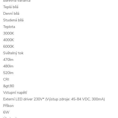
Barevná varianta
Teplá bílá
Denní bílá
Studená bílá
Teplota
3000K
4000K
6000K
Světelný tok
470lm
480lm
520lm
CRI
&gt;80
Vstupní napětí
Externí LED driver 230V* (Výstup zdroje: 45-84 VDC, 300mA)
Příkon
6W