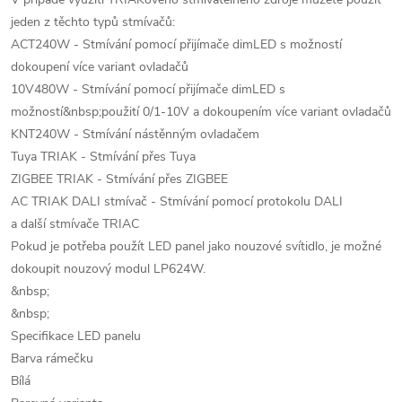
jeden z těchto typů stmívačů:
ACT240W - Stmívání pomocí přijímače dimLED s možností
dokoupení více variant ovladačů
10V480W - Stmívání pomocí přijímače dimLED s
možností&nbsp;použití 0/1-10V a dokoupením více variant ovladačů
KNT240W - Stmívání nástěnným ovladačem
Tuya TRIAK - Stmívání přes Tuya
ZIGBEE TRIAK - Stmívání přes ZIGBEE
AC TRIAK DALI stmívač - Stmívání pomocí protokolu DALI
a další stmívače TRIAC
Pokud je potřeba použít LED panel jako nouzové svítidlo, je možné
dokoupit nouzový modul LP624W.
&nbsp;
&nbsp;
Specifikace LED panelu
Barva rámečku
Bílá