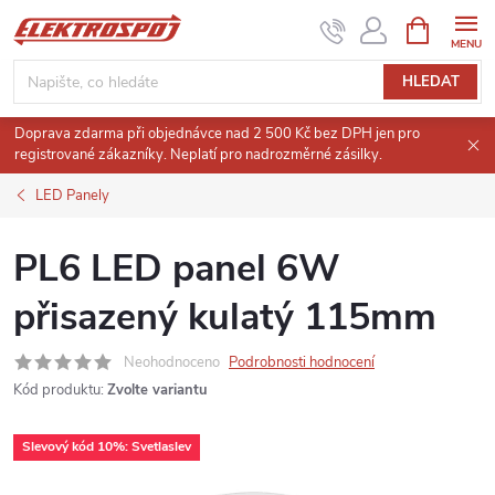
Přejít
NÁKUPNÍ
KOŠÍK
na
obsah
HLEDAT
Doprava zdarma při objednávce nad 2 500 Kč bez DPH jen pro
registrované zákazníky. Neplatí pro nadrozměrné zásilky.
LED Panely
PL6 LED panel 6W
přisazený kulatý 115mm
Neohodnoceno
Podrobnosti hodnocení
Kód produktu:
Zvolte variantu
Slevový kód 10%: Svetlaslev