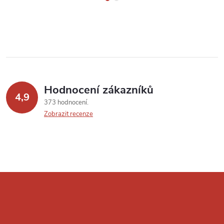
Hodnocení zákazníků
4,9
373 hodnocení
Zobrazit recenze
Z
á