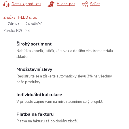
Dotaz k produktu
Hlídací pes
Sdílet
Značka:
T-LED s.r.o.
Záruka
:
24 měsíců
Záruka B2C
:
24
Široký sortiment
Nabídka kabelů, jističů, zásuvek a dalšího elektromateriálu
skladem.
Množstevní slevy
Registrujte se a získejte automaticky slevu 3% na všechny
naše produkty.
Individuální kalkulace
V případě zájmu vám na míru naceníme celý projekt.
Platba na fakturu
Platba na fakturu až po dodání zboží.