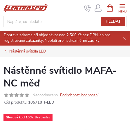
Přejít
NÁKUPNÍ
KOŠÍK
na
obsah
HLEDAT
Doprava zdarma při objednávce nad 2 500 Kč bez DPH jen pro
registrované zákazníky. Neplatí pro nadrozměrné zásilky.
Nástěnná svítidla LED
Nástěnné svítidlo MAFA-
NC měď
Neohodnoceno
Podrobnosti hodnocení
Kód produktu:
105718 T-LED
Slevový kód 10%: Svetlaslev