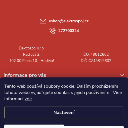
p
a
eshop
@
elektrospoj.cz
t
272700324
í
Informace pro vás
Tento web používá soubory cookie. Dalším procházením
tohoto webu vyjadřujete souhlas s jejich používáním.. Více
informací
zde
.
Nastavení
Copyright 2026
Elektrospoj s.r.o.
. Všechna práva vyhrazena.