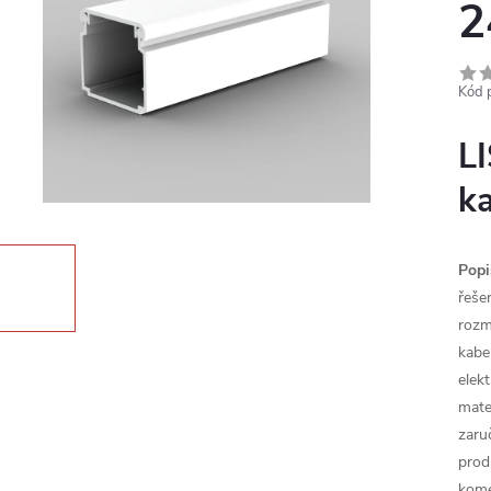
2
Kód 
L
k
Popi
řešen
rozm
kabe
elekt
mate
zaru
prod
kome