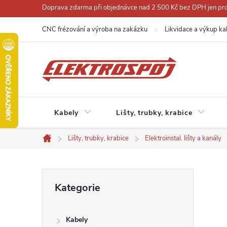
Přejít
Doprava zdarma při objednávce nad 2 500 Kč bez DPH jen pro 
na
CNC frézování a výroba na zakázku
Likvidace a výkup ka
obsah
Kabely
Lišty, trubky, krabice
Lišty, trubky, krabice
Elektroinstal. lišty a kanály
Domů
P
Přeskočit
Kategorie
kategorie
o
Kabely