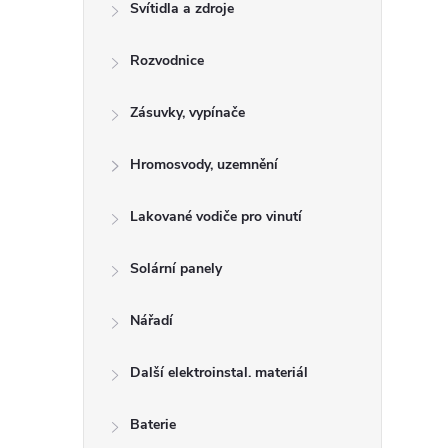
n
Svítidla a zdroje
e
Rozvodnice
l
Zásuvky, vypínače
Hromosvody, uzemnění
Lakované vodiče pro vinutí
Solární panely
Nářadí
Další elektroinstal. materiál
Baterie