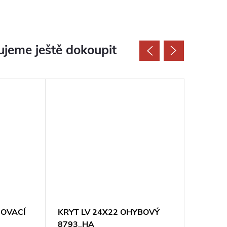
jeme ještě dokoupit
JOVACÍ
KRYT LV 24X22 OHYBOVÝ
KRYT L
8793_HA
8794_