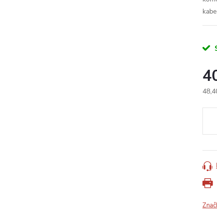
kabel
4
48,4
Měr
cena
Znač