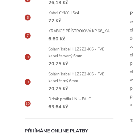
26,13 Kč
P
Kabel CYKY-J 5x4
72 Kč
e
e
KRABICE PŘÍSTROJOVÁ KP 68_KA
d
6,60 Kč
z
Solarní kabel H1Z2Z2-K 6 - FVE
e
kabel červený 6mm
p
20,75 Kč
v
Solární kabel H1Z2Z2-K 6 - FVE
v
kabel černý 6mm
p
20,75 Kč
p
Držák profilu UNI - FALC
a
63,64 Kč
T
PŘIJÍMÁME ONLINE PLATBY