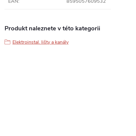
EAN
:
8595057609532
Produkt naleznete v této kategorii
Elektroinstal. lišty a kanály