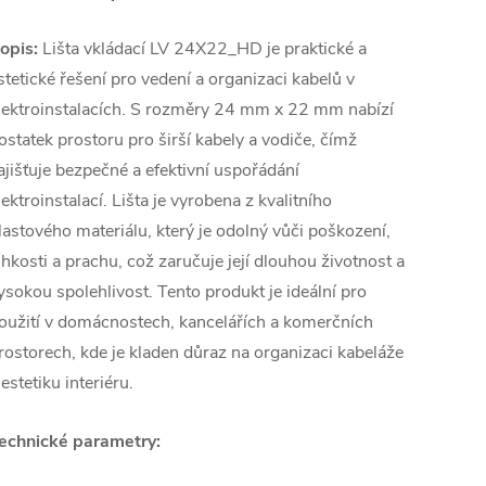
opis:
Lišta vkládací LV 24X22_HD je praktické a
stetické řešení pro vedení a organizaci kabelů v
lektroinstalacích. S rozměry 24 mm x 22 mm nabízí
ostatek prostoru pro širší kabely a vodiče, čímž
ajišťuje bezpečné a efektivní uspořádání
lektroinstalací. Lišta je vyrobena z kvalitního
lastového materiálu, který je odolný vůči poškození,
lhkosti a prachu, což zaručuje její dlouhou životnost a
ysokou spolehlivost. Tento produkt je ideální pro
oužití v domácnostech, kancelářích a komerčních
rostorech, kde je kladen důraz na organizaci kabeláže
 estetiku interiéru.
echnické parametry: