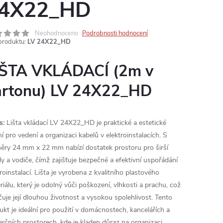
4X22_HD
Neohodnoceno
Podrobnosti hodnocení
produktu:
LV 24X22_HD
IŠTA VKLÁDACÍ (2m v
artonu) LV 24X22_HD
s:
Lišta vkládací LV 24X22_HD je praktické a estetické
í pro vedení a organizaci kabelů v elektroinstalacích. S
ěry 24 mm x 22 mm nabízí dostatek prostoru pro širší
ly a vodiče, čímž zajišťuje bezpečné a efektivní uspořádání
roinstalací. Lišta je vyrobena z kvalitního plastového
riálu, který je odolný vůči poškození, vlhkosti a prachu, což
čuje její dlouhou životnost a vysokou spolehlivost. Tento
ukt je ideální pro použití v domácnostech, kancelářích a
rčních prostorech, kde je kladen důraz na organizaci