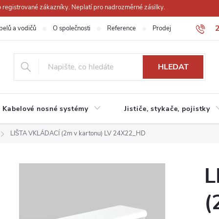
registrované zákazníky. Neplatí pro nadrozměrné zásilky.
belů a vodičů
O společnosti
Reference
Prodejna
Obchodn
HLEDAT
Kabelové nosné systémy
Jističe, stykače, pojistky
LIŠTA VKLÁDACÍ (2m v kartonu) LV 24X22_HD
L
(