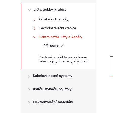
s
Lišty, trubky, krabice
t
Kabelové chráničky
r
Elektroinstalační krabice
a
Elektroinstal. lišty a kanály
Příslušenství
n
Plastové produkty pro ochranu
n
kabelů a jiných inženýrských sítí
í
Kabelové nosné systémy
p
Jističe, stykače, pojistky
a
Elektroizolační materiály