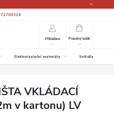
272700324
í podmínky
Podmínky ochrany osobních údajů
Kontakty
NÁKUPNÍ
KOŠÍK
Prázdný košík
Přihlášení
Elektroizolační materiály
Svítidla a zdroje
IŠTA VKLÁDACÍ
2m v kartonu) LV