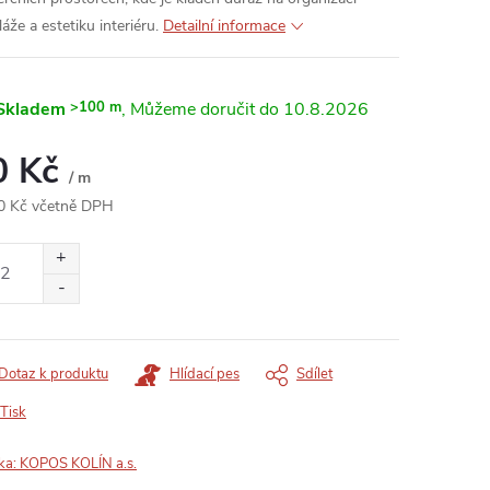
áže a estetiku interiéru.
Detailní informace
Skladem
>100 m
10.8.2026
0 Kč
/ m
0 Kč včetně DPH
ná
:
Dotaz k produktu
Hlídací pes
Sdílet
Tisk
ka:
KOPOS KOLÍN a.s.