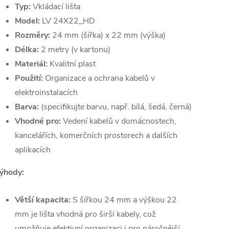
Typ:
Vkládací lišta
Model:
LV 24X22_HD
Rozměry:
24 mm (šířka) x 22 mm (výška)
Délka:
2 metry (v kartonu)
Materiál:
Kvalitní plast
Použití:
Organizace a ochrana kabelů v
elektroinstalacích
Barva:
(specifikujte barvu, např. bílá, šedá, černá)
Vhodné pro:
Vedení kabelů v domácnostech,
kancelářích, komerčních prostorech a dalších
aplikacích
ýhody:
Větší kapacita:
S šířkou 24 mm a výškou 22
mm je lišta vhodná pro širší kabely, což
umožňuje efektivní organizaci i pro náročnější