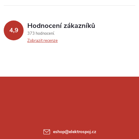
Hodnocení zákazníků
4,9
373 hodnocení
Zobrazit recenze
Z
á
p
a
eshop
@
elektrospoj.cz