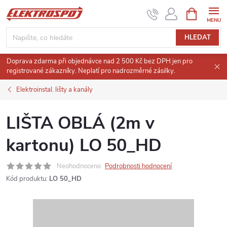
Přejít
NÁKUPNÍ
KOŠÍK
na
obsah
HLEDAT
Doprava zdarma při objednávce nad 2 500 Kč bez DPH jen pro
registrované zákazníky. Neplatí pro nadrozměrné zásilky.
Elektroinstal. lišty a kanály
LIŠTA OBLÁ (2m v
kartonu) LO 50_HD
Neohodnoceno
Podrobnosti hodnocení
Kód produktu:
LO 50_HD