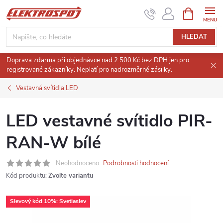
Přejít
NÁKUPNÍ
KOŠÍK
na
obsah
HLEDAT
Doprava zdarma při objednávce nad 2 500 Kč bez DPH jen pro
registrované zákazníky. Neplatí pro nadrozměrné zásilky.
Vestavná svítidla LED
LED vestavné svítidlo PIR-
RAN-W bílé
Neohodnoceno
Podrobnosti hodnocení
Kód produktu:
Zvolte variantu
Slevový kód 10%: Svetlaslev