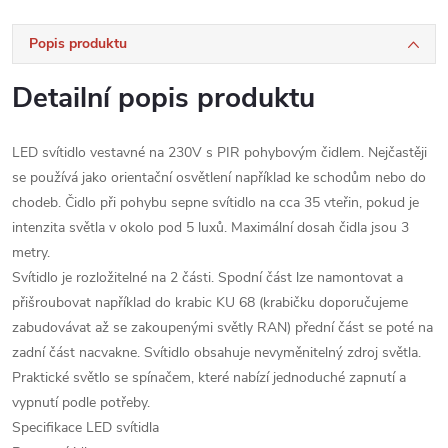
Popis produktu
Detailní popis produktu
LED svítidlo vestavné na 230V s PIR pohybovým čidlem. Nejčastěji
se používá jako orientační osvětlení například ke schodům nebo do
chodeb. Čidlo při pohybu sepne svítidlo na cca 35 vteřin, pokud je
intenzita světla v okolo pod 5 luxů. Maximální dosah čidla jsou 3
metry.
Svítidlo je rozložitelné na 2 části. Spodní část lze namontovat a
přišroubovat například do krabic KU 68 (krabičku doporučujeme
zabudovávat až se zakoupenými světly RAN) přední část se poté na
zadní část nacvakne. Svítidlo obsahuje nevyměnitelný zdroj světla.
Praktické světlo se spínačem, které nabízí jednoduché zapnutí a
vypnutí podle potřeby.
Specifikace LED svítidla