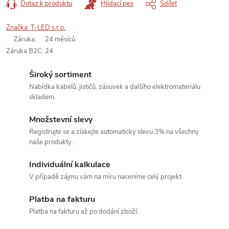
Dotaz k produktu
Hlídací pes
Sdílet
Značka:
T-LED s.r.o.
Záruka
:
24 měsíců
Záruka B2C
:
24
Široký sortiment
Nabídka kabelů, jističů, zásuvek a dalšího elektromateriálu
skladem.
Množstevní slevy
Registrujte se a získejte automaticky slevu 3% na všechny
naše produkty.
Individuální kalkulace
V případě zájmu vám na míru naceníme celý projekt.
Platba na fakturu
Platba na fakturu až po dodání zboží.