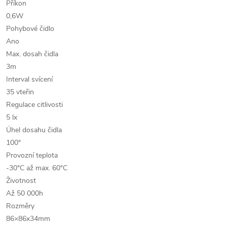
Příkon
0,6W
Pohybové čidlo
Ano
Max. dosah čidla
3m
Interval svícení
35 vteřin
Regulace citlivosti
5 lx
Úhel dosahu čidla
100°
Provozní teplota
-30°C až max. 60°C
Životnost
Až 50 000h
Rozměry
86×86x34mm