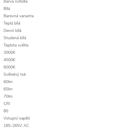
Barva svítidla
Bílá
Barevná varianta
Teplá bílá
Denní bílá
Studená bílá
Teplota světla
3000K
4500K
6000K
Světelný tok
60lm
65lm
70lm
CRI
80
Vstupní napětí
185-265V AC