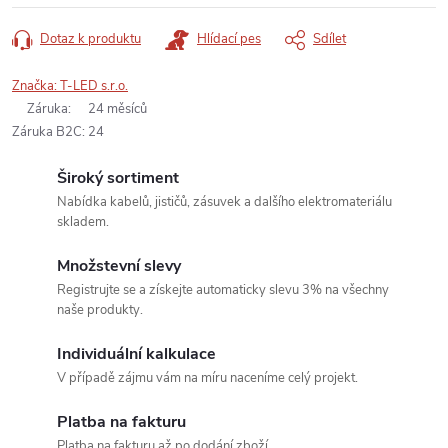
Dotaz k produktu
Hlídací pes
Sdílet
Značka:
T-LED s.r.o.
Záruka
:
24 měsíců
Záruka B2C
:
24
Široký sortiment
Nabídka kabelů, jističů, zásuvek a dalšího elektromateriálu
skladem.
Množstevní slevy
Registrujte se a získejte automaticky slevu 3% na všechny
naše produkty.
Individuální kalkulace
V případě zájmu vám na míru naceníme celý projekt.
Platba na fakturu
Platba na fakturu až po dodání zboží.