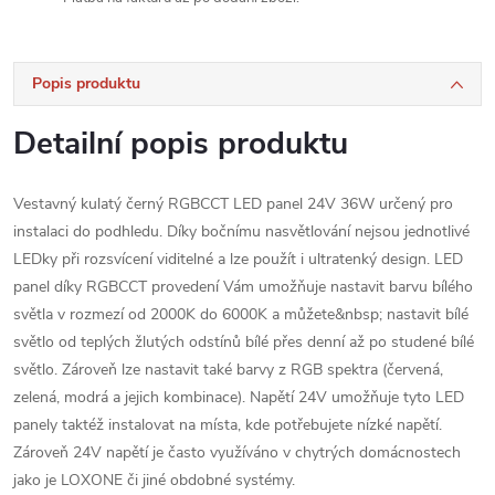
Popis produktu
Detailní popis produktu
Vestavný kulatý černý RGBCCT LED panel 24V 36W určený pro
instalaci do podhledu. Díky bočnímu nasvětlování nejsou jednotlivé
LEDky při rozsvícení viditelné a lze použít i ultratenký design. LED
panel díky RGBCCT provedení Vám umožňuje nastavit barvu bílého
světla v rozmezí od 2000K do 6000K a můžete&nbsp; nastavit bílé
světlo od teplých žlutých odstínů bílé přes denní až po studené bílé
světlo. Zároveň lze nastavit také barvy z RGB spektra (červená,
zelená, modrá a jejich kombinace). Napětí 24V umožňuje tyto LED
panely taktéž instalovat na místa, kde potřebujete nízké napětí.
Zároveň 24V napětí je často využíváno v chytrých domácnostech
jako je LOXONE či jiné obdobné systémy.