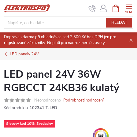
Přejít
NÁKUPNÍ
KOŠÍK
na
obsah
HLEDAT
Doprava zdarma při objednávce nad 2 500 Kč bez DPH jen pro
registrované zákazníky. Neplatí pro nadrozměrné zásilky.
LED panely 24V
LED panel 24V 36W
RGBCCT 24KB36 kulatý
Neohodnoceno
Podrobnosti hodnocení
Kód produktu:
102341 T-LED
Slevový kód 10%: Svetlaslev