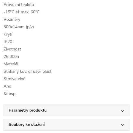
Provozní teplota
-15°C až max. 60°C
Rozměry
300x14mm (p/v)
Krytí
IP20
Životnost
25 000h
Materiál
Stříkaný kov, difusor plast
Stmívatelné
Ano
&nbsp;
Parametry produktu
Soubory ke stažení