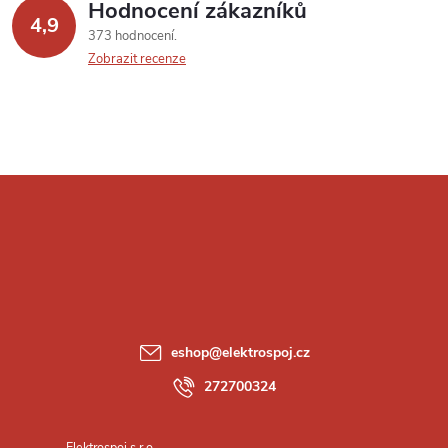
Hodnocení zákazníků
4,9
373 hodnocení
Zobrazit recenze
Z
á
p
a
eshop
@
elektrospoj.cz
t
272700324