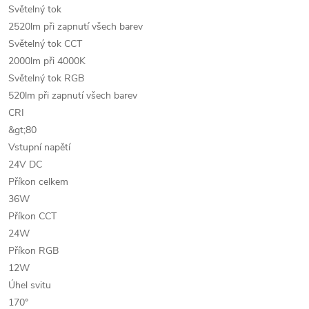
Světelný tok
2520lm při zapnutí všech barev
Světelný tok CCT
2000lm při 4000K
Světelný tok RGB
520lm při zapnutí všech barev
CRI
&gt;80
Vstupní napětí
24V DC
Příkon celkem
36W
Příkon CCT
24W
Příkon RGB
12W
Úhel svitu
170°