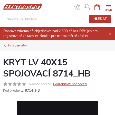
Přejít
NÁKUPNÍ
KOŠÍK
na
obsah
HLEDAT
Doprava zdarma při objednávce nad 2 500 Kč bez DPH jen pro
registrované zákazníky. Neplatí pro nadrozměrné zásilky.
Příslušenství
KRYT LV 40X15
SPOJOVACÍ 8714_HB
Neohodnoceno
Podrobnosti hodnocení
Kód produktu:
8714_HB