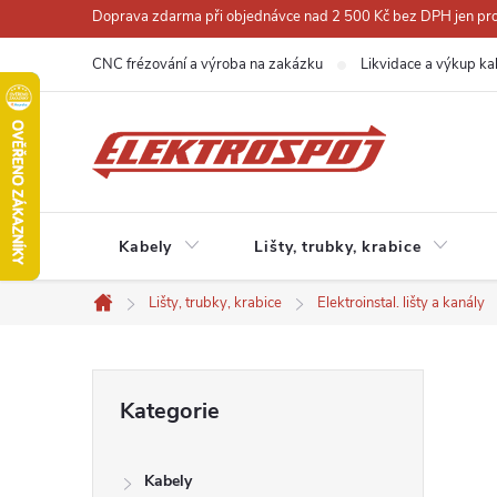
Přejít
Doprava zdarma při objednávce nad 2 500 Kč bez DPH jen pro 
na
CNC frézování a výroba na zakázku
Likvidace a výkup ka
obsah
Kabely
Lišty, trubky, krabice
Lišty, trubky, krabice
Elektroinstal. lišty a kanály
Domů
P
Přeskočit
Kategorie
kategorie
o
Kabely