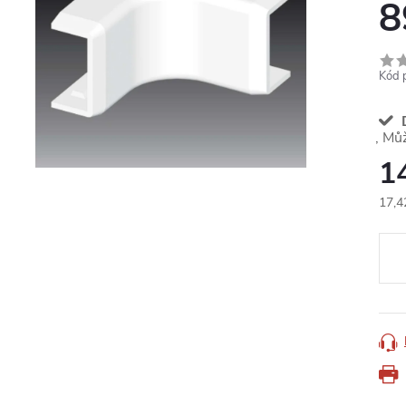
8
Kód 
D
1
17,4
Měr
cena