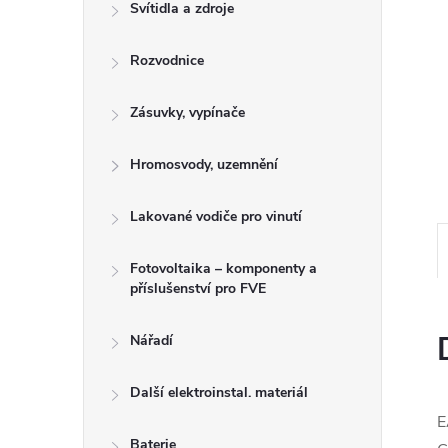
n
Svítidla a zdroje
e
Rozvodnice
l
Zásuvky, vypínače
Hromosvody, uzemnění
Lakované vodiče pro vinutí
Fotovoltaika – komponenty a
příslušenství pro FVE
Nářadí
Další elektroinstal. materiál
E
Baterie