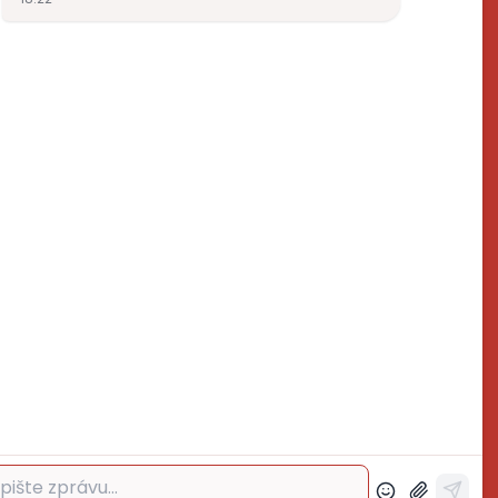
ktrospoj.cz
272700324