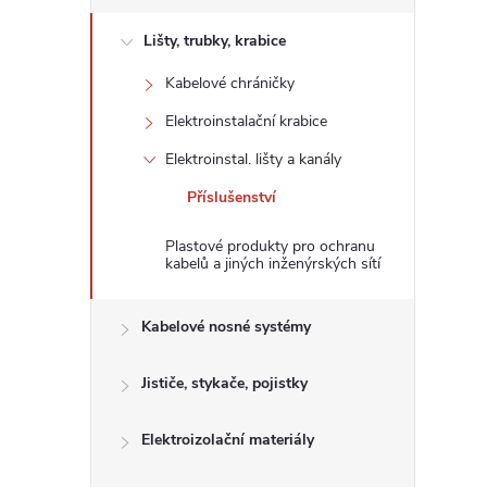
s
Lišty, trubky, krabice
t
Kabelové chráničky
r
Elektroinstalační krabice
a
Elektroinstal. lišty a kanály
Příslušenství
n
Plastové produkty pro ochranu
n
kabelů a jiných inženýrských sítí
í
Kabelové nosné systémy
p
Jističe, stykače, pojistky
a
Elektroizolační materiály