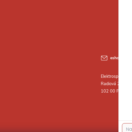
eshop
@
ele