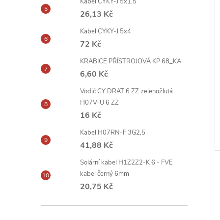
Kabel CYKY-J 5x1,5
26,13 Kč
Kabel CYKY-J 5x4
72 Kč
KRABICE PŘÍSTROJOVÁ KP 68_KA
6,60 Kč
Vodič CY DRAT 6 ZZ zelenožlutá
H07V-U 6 ZZ
16 Kč
Kabel H07RN-F 3G2,5
41,88 Kč
Solární kabel H1Z2Z2-K 6 - FVE
kabel černý 6mm
20,75 Kč