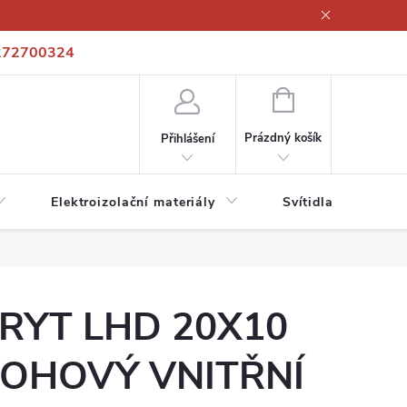
272700324
í podmínky
Podmínky ochrany osobních údajů
Kontakty
NÁKUPNÍ
KOŠÍK
Prázdný košík
Přihlášení
Elektroizolační materiály
Svítidla a zdroje
RYT LHD 20X10
OHOVÝ VNITŘNÍ