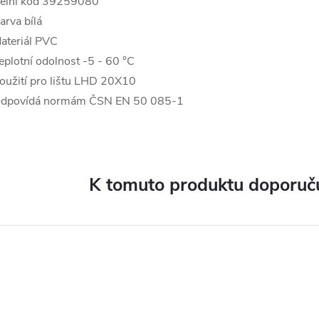
elní kód 39259080
arva bílá
ateriál PVC
eplotní odolnost -5 - 60 °C
oužití pro lištu LHD 20X10
dpovídá normám ČSN EN 50 085-1
K tomuto produktu doporuču