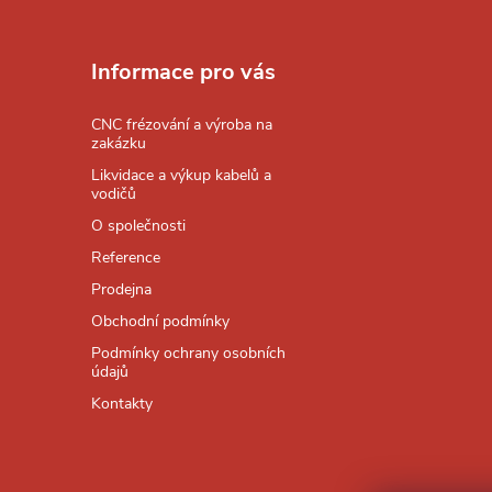
Z
á
Informace pro vás
p
CNC frézování a výroba na
zakázku
a
Likvidace a výkup kabelů a
vodičů
t
O společnosti
Reference
í
Prodejna
Obchodní podmínky
Podmínky ochrany osobních
údajů
Kontakty