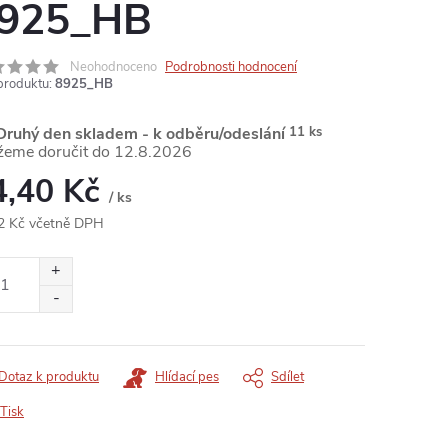
925_HB
Neohodnoceno
Podrobnosti hodnocení
produktu:
8925_HB
ruhý den skladem - k odběru/odeslání
11 ks
12.8.2026
4,40 Kč
/ ks
2 Kč včetně DPH
ná
:
Dotaz k produktu
Hlídací pes
Sdílet
Tisk