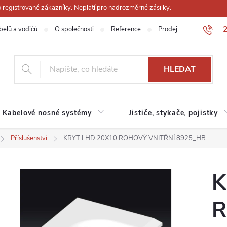
registrované zákazníky. Neplatí pro nadrozměrné zásilky.
belů a vodičů
O společnosti
Reference
Prodejna
Obchodn
HLEDAT
Kabelové nosné systémy
Jističe, stykače, pojistky
Příslušenství
KRYT LHD 20X10 ROHOVÝ VNITŘNÍ 8925_HB
K
R