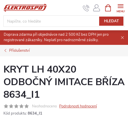
Přejít
NÁKUPNÍ
KOŠÍK
na
obsah
HLEDAT
Doprava zdarma při objednávce nad 2 500 Kč bez DPH jen pro
registrované zákazníky. Neplatí pro nadrozměrné zásilky.
Příslušenství
KRYT LH 40X20
ODBOČNÝ IMITACE BŘÍZA
8634_I1
Neohodnoceno
Podrobnosti hodnocení
Kód produktu:
8634_I1