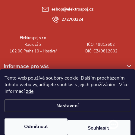
a
eshop
@
elektrospoj.cz
t
272700324
í
Informace pro vás
Tento web používá soubory cookie. Dalším procházením
tohoto webu vyjadřujete souhlas s jejich používáním.. Více
informací
zde
.
Nastavení
Copyright 2026
Elektrospoj s.r.o.
. Všechna práva vyhrazena.
Odmítnout
Souhlasím
Vytvořil Shoptet