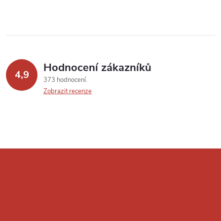
Hodnocení zákazníků
4,9
373 hodnocení
Zobrazit recenze
Z
á
p