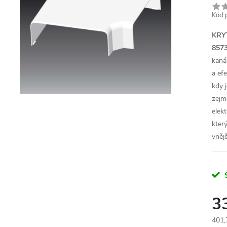
Kód 
KRY
857
kaná
a efe
kdy 
zejm
elek
kter
vněj
3
401,