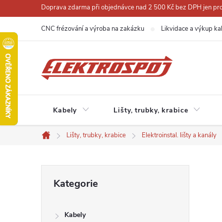
Přejít
Doprava zdarma při objednávce nad 2 500 Kč bez DPH jen pro 
na
CNC frézování a výroba na zakázku
Likvidace a výkup ka
obsah
Kabely
Lišty, trubky, krabice
Lišty, trubky, krabice
Elektroinstal. lišty a kanály
Domů
P
Přeskočit
Kategorie
kategorie
o
Kabely