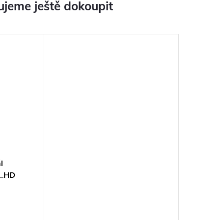
jeme ještě dokoupit
l
0_HD