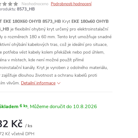
Neohodnoceno
Podrobnosti hodnocení
produktu:
8573_HB
T EKE 180X60 OHYB 8573_HB
Kryt
EKE 180x60 OHYB
3_HB
je flexibilní ohybný kryt určený pro elektroinstalační
ly o rozměrech 180 x 60 mm. Tento kryt umožňuje snadné
ktivní ohýbání kabelových tras, což je ideální pro situace,
je potřeba vést kabely kolem překážek nebo pod úhlem,
éna v místech, kde není možné použít přímé
troinstalační kanály. Kryt je vyroben z odolného materiálu,
ý zajišťuje dlouhou životnost a ochranu kabelů proti
ším vlivům.
Detailní informace
Skladem
6 ks
10.8.2026
32 Kč
/ ks
72 Kč včetně DPH