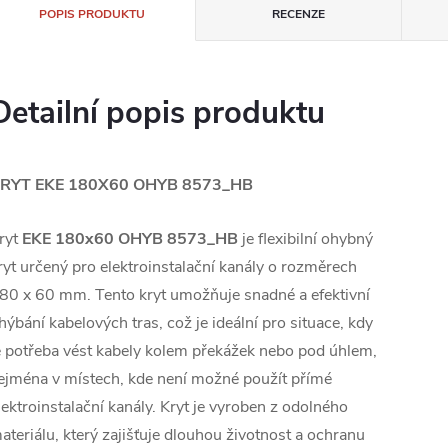
POPIS PRODUKTU
RECENZE
Detailní popis produktu
RYT EKE 180X60 OHYB 8573_HB
ryt
EKE 180x60 OHYB 8573_HB
je flexibilní ohybný
ryt určený pro elektroinstalační kanály o rozměrech
80 x 60 mm. Tento kryt umožňuje snadné a efektivní
hýbání kabelových tras, což je ideální pro situace, kdy
e potřeba vést kabely kolem překážek nebo pod úhlem,
ejména v místech, kde není možné použít přímé
lektroinstalační kanály. Kryt je vyroben z odolného
ateriálu, který zajišťuje dlouhou životnost a ochranu