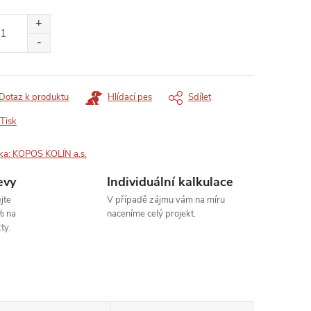
ná
:
Dotaz k produktu
Hlídací pes
Sdílet
Tisk
ka:
KOPOS KOLÍN a.s.
evy
Individuální kalkulace
jte
V případě zájmu vám na míru
% na
naceníme celý projekt.
ty.