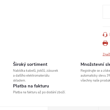
Měr
cena
Znač
Široký sortiment
Množstevní sl
Nabídka kabelů, jističů, zásuvek
Registrujte se a získe
a dalšího elektromateriálu
automaticky slevu 3
skladem.
všechny naše produk
Platba na fakturu
Platba na fakturu až po dodání zboží.