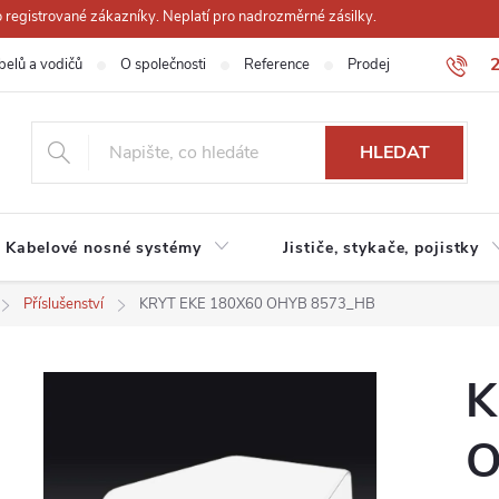
registrované zákazníky. Neplatí pro nadrozměrné zásilky.
belů a vodičů
O společnosti
Reference
Prodejna
Obchodn
HLEDAT
Kabelové nosné systémy
Jističe, stykače, pojistky
Příslušenství
KRYT EKE 180X60 OHYB 8573_HB
K
O