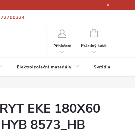
272700324
í podmínky
Podmínky ochrany osobních údajů
Kontakty
NÁKUPNÍ
KOŠÍK
Prázdný košík
Přihlášení
Elektroizolační materiály
Svítidla a zdroje
RYT EKE 180X60
HYB 8573_HB