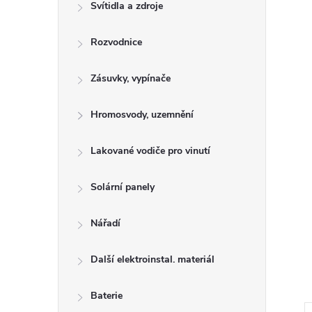
n
Svítidla a zdroje
e
Rozvodnice
l
Zásuvky, vypínače
Hromosvody, uzemnění
Lakované vodiče pro vinutí
Solární panely
Nářadí
Další elektroinstal. materiál
Baterie