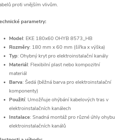
abelů proti vnějším vlivům.
echnické parametry:
Model
: EKE 180x60 OHYB 8573_HB
Rozměry
: 180 mm x 60 mm (šířka x výška)
Typ
: Ohybný kryt pro elektroinstalační kanály
Materiál
: Flexibilní plast nebo kompozitní
materiál
Barva
: Šedá (běžná barva pro elektroinstalační
komponenty)
Použití
: Umožňuje ohýbání kabelových tras v
elektroinstalačních kanálech
Instalace
: Snadná montáž pro různé úhly ohybu
elektroinstalačních kanálů
lastnosti a výhody: