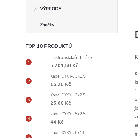
VÝPRODEJ!
Značky
TOP 10 PRODUKTŮ
K
Elektroinstalační balíček
5 701,50 Kč
K
Kabel CYKY-J 3x1,5
k
15,20 Kč
1
Kabel CYKY-J 3x2,5
o
25,60 Kč
j
Kabel CYKY-J 5x2,5
z
44 Kč
e
Kabel CYKY-J 5x1,5
m