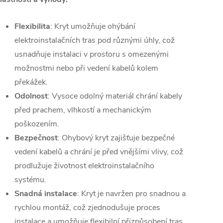
Flexibilita
: Kryt umožňuje ohýbání
elektroinstalačních tras pod různými úhly, což
usnadňuje instalaci v prostoru s omezenými
možnostmi nebo při vedení kabelů kolem
překážek.
Odolnost
: Vysoce odolný materiál chrání kabely
před prachem, vlhkostí a mechanickým
poškozením.
Bezpečnost
: Ohybový kryt zajišťuje bezpečné
vedení kabelů a chrání je před vnějšími vlivy, což
prodlužuje životnost elektroinstalačního
systému.
Snadná instalace
: Kryt je navržen pro snadnou a
rychlou montáž, což zjednodušuje proces
instalace a umožňuje flexibilní přizpůsobení tras.