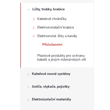
s
Lišty, trubky, krabice
t
Kabelové chráničky
r
Elektroinstalační krabice
a
Elektroinstal. lišty a kanály
Příslušenství
n
Plastové produkty pro ochranu
n
kabelů a jiných inženýrských sítí
í
Kabelové nosné systémy
p
Jističe, stykače, pojistky
a
Elektroizolační materiály