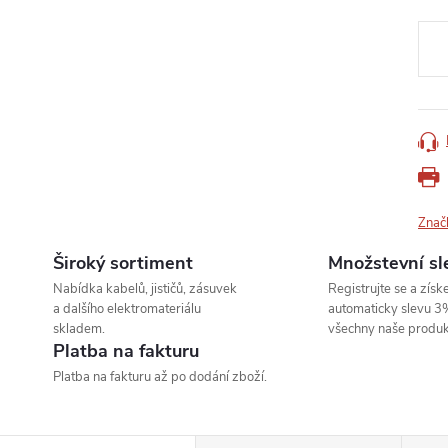
Měr
cena
Znač
Široký sortiment
Množstevní sl
Nabídka kabelů, jističů, zásuvek
Registrujte se a získe
a dalšího elektromateriálu
automaticky slevu 3
skladem.
všechny naše produk
Platba na fakturu
Platba na fakturu až po dodání zboží.