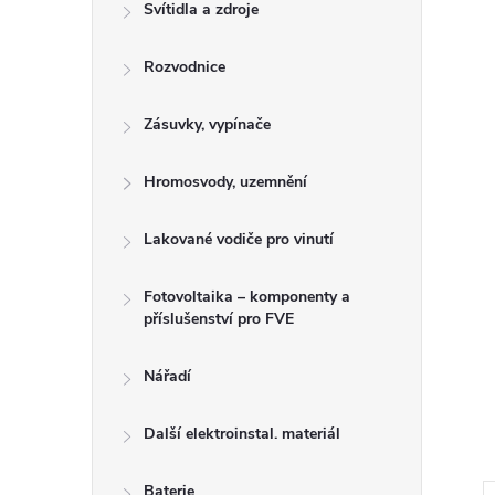
n
Svítidla a zdroje
e
Rozvodnice
l
Zásuvky, vypínače
Hromosvody, uzemnění
Lakované vodiče pro vinutí
Fotovoltaika – komponenty a
příslušenství pro FVE
Nářadí
Další elektroinstal. materiál
Baterie