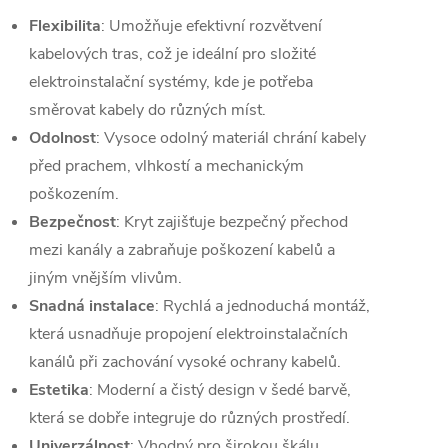
Flexibilita
: Umožňuje efektivní rozvětvení
kabelových tras, což je ideální pro složité
elektroinstalační systémy, kde je potřeba
směrovat kabely do různých míst.
Odolnost
: Vysoce odolný materiál chrání kabely
před prachem, vlhkostí a mechanickým
poškozením.
Bezpečnost
: Kryt zajišťuje bezpečný přechod
mezi kanály a zabraňuje poškození kabelů a
jiným vnějším vlivům.
Snadná instalace
: Rychlá a jednoduchá montáž,
která usnadňuje propojení elektroinstalačních
kanálů při zachování vysoké ochrany kabelů.
Estetika
: Moderní a čistý design v šedé barvě,
která se dobře integruje do různých prostředí.
Univerzálnost
: Vhodný pro širokou škálu