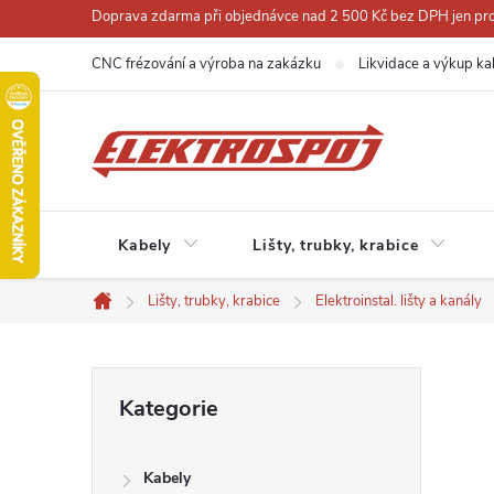
Přejít
Doprava zdarma při objednávce nad 2 500 Kč bez DPH jen pro 
na
CNC frézování a výroba na zakázku
Likvidace a výkup ka
obsah
Kabely
Lišty, trubky, krabice
Lišty, trubky, krabice
Elektroinstal. lišty a kanály
Domů
P
Přeskočit
Kategorie
kategorie
o
Kabely