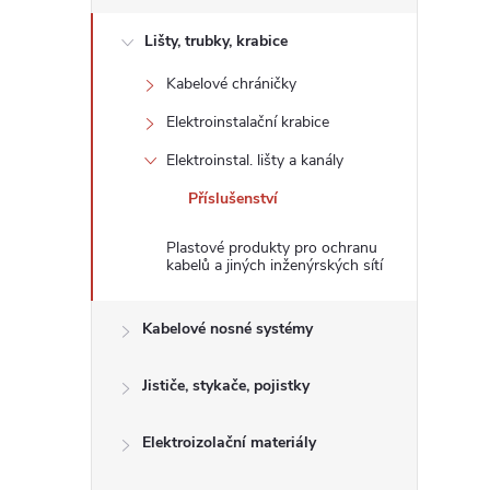
s
Lišty, trubky, krabice
t
Kabelové chráničky
r
Elektroinstalační krabice
a
Elektroinstal. lišty a kanály
Příslušenství
n
Plastové produkty pro ochranu
n
kabelů a jiných inženýrských sítí
í
Kabelové nosné systémy
p
Jističe, stykače, pojistky
a
Elektroizolační materiály