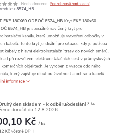
Neohodnoceno
Podrobnosti hodnocení
produktu:
8574_HB
T EKE 180X60 ODBOČ 8574_HB
Kryt
EKE 180x60
OČ 8574_HB
je speciálně navržený kryt pro
troinstalační kanály, který umožňuje vytvoření odbočky v
ch kabelů. Tento kryt je ideální pro situace, kdy je potřeba
st kabely z hlavní elektroinstalační trasy do nových směrů,
íklad při rozvětvení elektroinstalačních cest v průmyslových
 komerčních objektech. Je vyroben z vysoce odolného
riálu, který zajišťuje dlouhou životnost a ochranu kabelů.
ilní informace
ruhý den skladem - k odběru/odeslání
7 ks
12.8.2026
00,10 Kč
/ ks
12 Kč včetně DPH