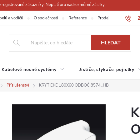
registrované zákazníky. Neplatí pro nadrozměrné zásilky.
belů a vodičů
O společnosti
Reference
Prodejna
Obchodn
HLEDAT
Kabelové nosné systémy
Jističe, stykače, pojistky
Příslušenství
KRYT EKE 180X60 ODBOČ 8574_HB
K
O