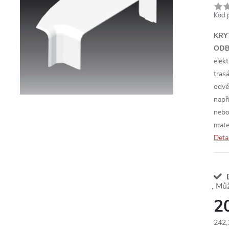
Kód 
KRY
ODB
elek
trasá
odvé
např
nebo
mate
Deta
D
2
242,