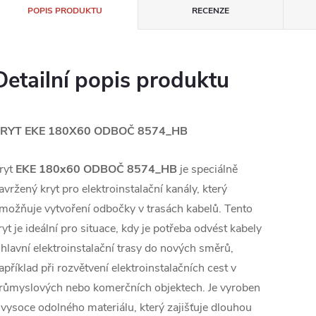
POPIS PRODUKTU
RECENZE
Detailní popis produktu
RYT EKE 180X60 ODBOČ 8574_HB
ryt
EKE 180x60 ODBOČ 8574_HB
je speciálně
avržený kryt pro elektroinstalační kanály, který
možňuje vytvoření odbočky v trasách kabelů. Tento
ryt je ideální pro situace, kdy je potřeba odvést kabely
 hlavní elektroinstalační trasy do nových směrů,
apříklad při rozvětvení elektroinstalačních cest v
růmyslových nebo komerčních objektech. Je vyroben
 vysoce odolného materiálu, který zajišťuje dlouhou