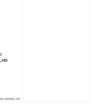
l
0_HD
EKE 180X60_HD