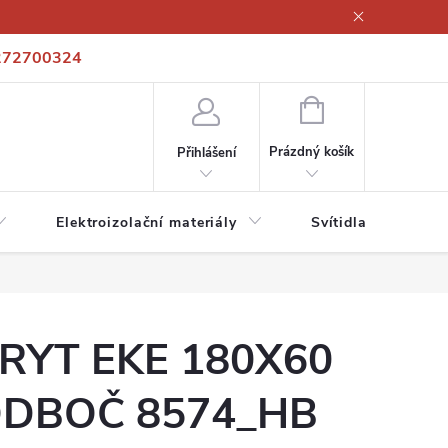
272700324
í podmínky
Podmínky ochrany osobních údajů
Kontakty
NÁKUPNÍ
KOŠÍK
Prázdný košík
Přihlášení
Elektroizolační materiály
Svítidla a zdroje
RYT EKE 180X60
DBOČ 8574_HB