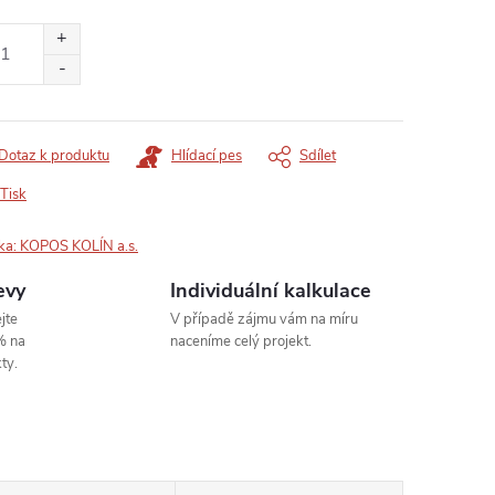
ná
:
Dotaz k produktu
Hlídací pes
Sdílet
Tisk
ka:
KOPOS KOLÍN a.s.
evy
Individuální kalkulace
jte
V případě zájmu vám na míru
% na
naceníme celý projekt.
ty.