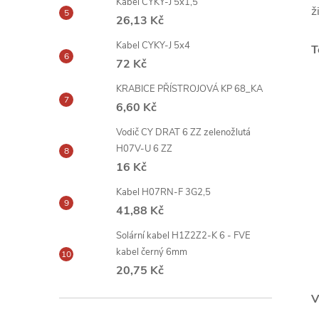
Kabel CYKY-J 5x1,5
ž
26,13 Kč
Kabel CYKY-J 5x4
T
72 Kč
KRABICE PŘÍSTROJOVÁ KP 68_KA
6,60 Kč
Vodič CY DRAT 6 ZZ zelenožlutá
H07V-U 6 ZZ
16 Kč
Kabel H07RN-F 3G2,5
41,88 Kč
Solární kabel H1Z2Z2-K 6 - FVE
kabel černý 6mm
20,75 Kč
V