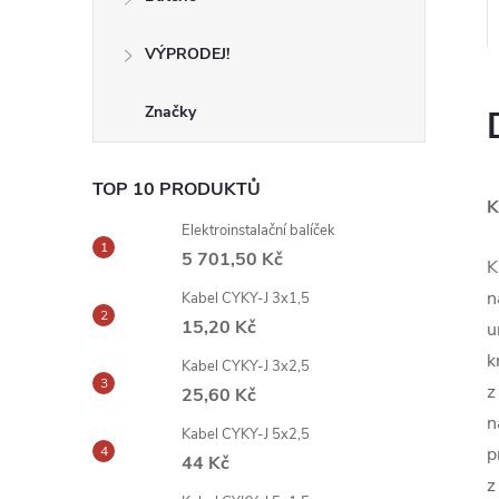
VÝPRODEJ!
Značky
TOP 10 PRODUKTŮ
K
Elektroinstalační balíček
5 701,50 Kč
K
n
Kabel CYKY-J 3x1,5
15,20 Kč
u
k
Kabel CYKY-J 3x2,5
z
25,60 Kč
n
Kabel CYKY-J 5x2,5
p
44 Kč
z