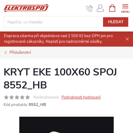
Přejít
NÁKUPNÍ
KOŠÍK
na
obsah
HLEDAT
Doprava zdarma při objednávce nad 2 500 Kč bez DPH jen pro
registrované zákazníky. Neplatí pro nadrozměrné zásilky.
Příslušenství
KRYT EKE 100X60 SPOJ
8552_HB
Neohodnoceno
Podrobnosti hodnocení
Kód produktu:
8552_HB