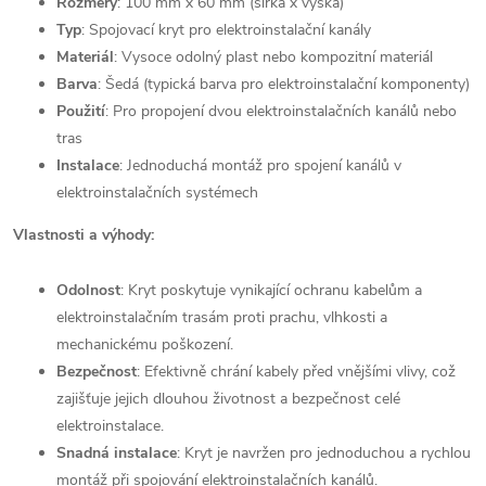
Rozměry
: 100 mm x 60 mm (šířka x výška)
Typ
: Spojovací kryt pro elektroinstalační kanály
Materiál
: Vysoce odolný plast nebo kompozitní materiál
Barva
: Šedá (typická barva pro elektroinstalační komponenty)
Použití
: Pro propojení dvou elektroinstalačních kanálů nebo
tras
Instalace
: Jednoduchá montáž pro spojení kanálů v
elektroinstalačních systémech
Vlastnosti a výhody:
Odolnost
: Kryt poskytuje vynikající ochranu kabelům a
elektroinstalačním trasám proti prachu, vlhkosti a
mechanickému poškození.
Bezpečnost
: Efektivně chrání kabely před vnějšími vlivy, což
zajišťuje jejich dlouhou životnost a bezpečnost celé
elektroinstalace.
Snadná instalace
: Kryt je navržen pro jednoduchou a rychlou
montáž při spojování elektroinstalačních kanálů.