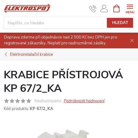
Přejít
NÁKUPNÍ
KOŠÍK
na
obsah
HLEDAT
Doprava zdarma při objednávce nad 2 500 Kč bez DPH jen pro
registrované zákazníky. Neplatí pro nadrozměrné zásilky.
Elektroinstalační krabice
KRABICE PŘÍSTROJOVÁ
KP 67/2_KA
Neohodnoceno
Podrobnosti hodnocení
Kód produktu:
KP 67/2_KA