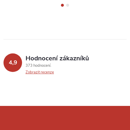
Hodnocení zákazníků
4,9
373 hodnocení
Zobrazit recenze
Z
á