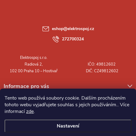
p
a
eshop
@
elektrospoj.cz
t
272700324
í
Informace pro vás
Tento web používá soubory cookie. Dalším procházením
tohoto webu vyjadřujete souhlas s jejich používáním.. Více
informací
zde
.
Nastavení