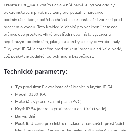
Krabice
8130_KA
s krytím
IP 54
v bílé barvě je vysoce odolný
elektroinstalační prvek navržený pro použití v náročných
podmínkách, kde je potřeba chránit elektroinstalační zařízení před
prachem a vodou. Tato krabice je ideální pro venkovní instalace,
průmyslové prostory, vlhké prostředí nebo místa vystavená
nepříznivým podmínkám, jako jsou sprchy, sklepy či výrobní haly.
Díky krytí
IP 54
je chráněna proti vniknutí prachu a stříkající vodě,
což poskytuje dodatečnou ochranu a bezpečnost.
Technické parametry:
Typ produktu:
Elektroinstalační krabice s krytím IP 54
Model:
8130_KA
Materiál:
Vysoce kvalitní plast (PVC)
Krytí:
IP 54 (ochrana proti prachu a stříkající vodě)
Barva:
Bílá
Použití:
Určeno pro elektroinstalace v náročných prostředích,
jako jsou venkovní prostory, koupelny, průmyslové a komerční