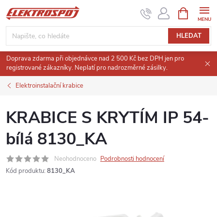
Přejít
NÁKUPNÍ
KOŠÍK
na
obsah
HLEDAT
Doprava zdarma při objednávce nad 2 500 Kč bez DPH jen pro
registrované zákazníky. Neplatí pro nadrozměrné zásilky.
Elektroinstalační krabice
KRABICE S KRYTÍM IP 54-
bílá 8130_KA
Neohodnoceno
Podrobnosti hodnocení
Kód produktu:
8130_KA