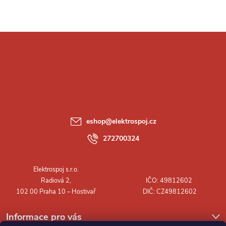
Z
á
p
a
eshop
@
elektrospoj.cz
t
272700324
í
Informace pro vás