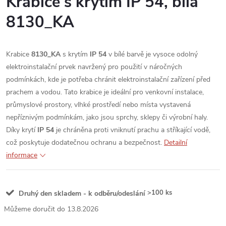
Krabice s krytím IP 54, bílá
8130_KA
Krabice
8130_KA
s krytím
IP 54
v bílé barvě je vysoce odolný
elektroinstalační prvek navržený pro použití v náročných
podmínkách, kde je potřeba chránit elektroinstalační zařízení před
prachem a vodou. Tato krabice je ideální pro venkovní instalace,
průmyslové prostory, vlhké prostředí nebo místa vystavená
nepříznivým podmínkám, jako jsou sprchy, sklepy či výrobní haly.
Díky krytí
IP 54
je chráněna proti vniknutí prachu a stříkající vodě,
což poskytuje dodatečnou ochranu a bezpečnost.
Detailní
informace
>100 ks
Druhý den skladem - k odběru/odeslání
13.8.2026