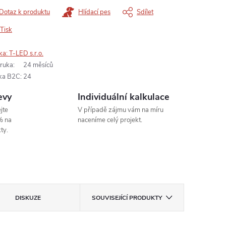
Dotaz k produktu
Hlídací pes
Sdílet
Tisk
ka:
T-LED s.r.o.
ruka
:
24 měsíců
ka B2C
:
24
evy
Individuální kalkulace
jte
V případě zájmu vám na míru
% na
naceníme celý projekt.
ty.
DISKUZE
SOUVISEJÍCÍ PRODUKTY