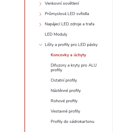
n
Venkovní osvětlení
e
Průmyslová LED svítidla
Napájecí LED zdroje a trafa
l
LED Moduly
Lišty a profily pro LED pásky
Koncovky a úchyty
Difuzory a kryty pro ALU
profily
Ostatní profily
Nástěnné profily
Rohové profily
Vestavné profily
Profily do sádrokartonu