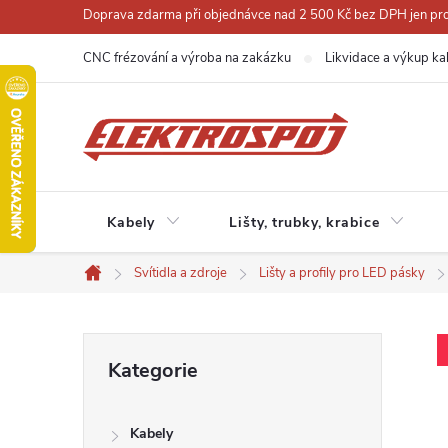
Přejít
Doprava zdarma při objednávce nad 2 500 Kč bez DPH jen pro 
na
CNC frézování a výroba na zakázku
Likvidace a výkup ka
obsah
Kabely
Lišty, trubky, krabice
Svítidla a zdroje
Lišty a profily pro LED pásky
Domů
P
Přeskočit
Kategorie
kategorie
o
Kabely