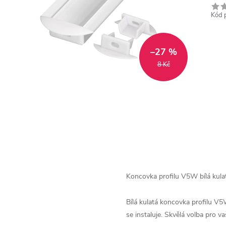
Kód 
–27 %
8 Kč
Koncovka profilu V5W bílá kul
Bílá kulatá koncovka profilu V
se instaluje. Skvělá volba pro va