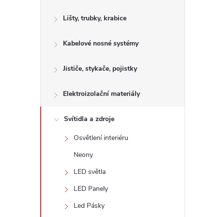
s
Lišty, trubky, krabice
t
Kabelové nosné systémy
r
a
Jističe, stykače, pojistky
n
Elektroizolační materiály
n
Svítidla a zdroje
Osvětlení interiéru
í
Neony
p
LED světla
LED Panely
a
Led Pásky