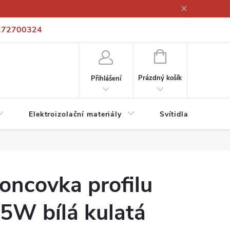
272700324
í podmínky
Podmínky ochrany osobních údajů
Kontakty
NÁKUPNÍ
KOŠÍK
Prázdný košík
Přihlášení
Elektroizolační materiály
Svítidla a zdroje
oncovka profilu
5W bílá kulatá