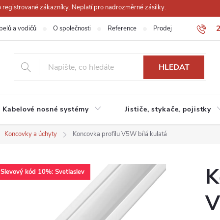
registrované zákazníky. Neplatí pro nadrozměrné zásilky.
belů a vodičů
O společnosti
Reference
Prodejna
Obchodn
HLEDAT
Kabelové nosné systémy
Jističe, stykače, pojistky
Koncovky a úchyty
Koncovka profilu V5W bílá kulatá
K
Slevový kód 10%: Svetlaslev
V