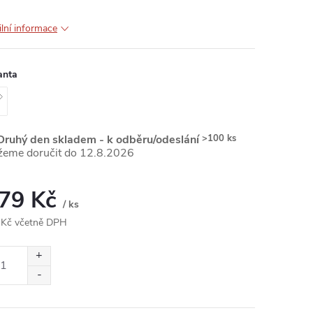
ilní informace
anta
ruhý den skladem - k odběru/odeslání
>100 ks
12.8.2026
,79 Kč
/ ks
 Kč včetně DPH
ná
: