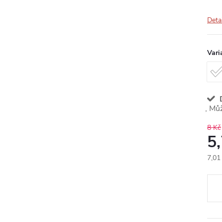
Deta
Vari
D
8 Kč
5
7,01
Měr
cena