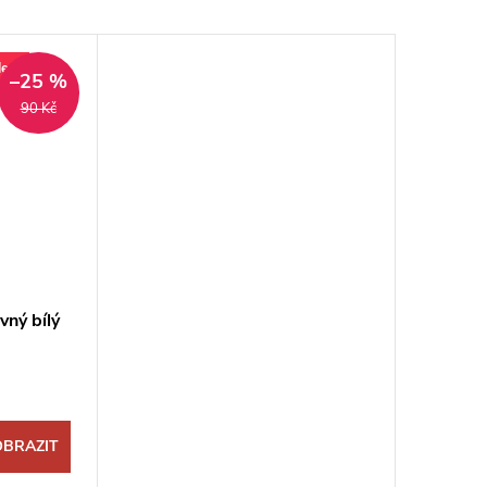
lev
–25 %
90 Kč
vný bílý
OBRAZIT