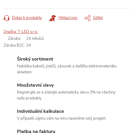
Dotaz k produktu
Hlídací pes
Sdílet
Značka:
T-LED s.r.o.
Záruka
:
24 měsíců
Záruka B2C
:
24
Široký sortiment
Nabídka kabelů, jističů, zásuvek a dalšího elektromateriálu
skladem.
Množstevní slevy
Registrujte se a získejte automaticky slevu 3% na všechny
naše produkty.
Individuální kalkulace
V případě zájmu vám na míru naceníme celý projekt.
Platba na fakturu