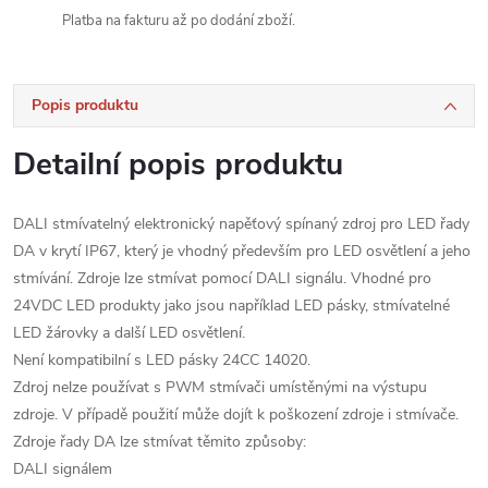
Platba na fakturu až po dodání zboží.
Popis produktu
Detailní popis produktu
DALI stmívatelný elektronický napěťový spínaný zdroj pro LED řady
DA v krytí IP67, který je vhodný především pro LED osvětlení a jeho
stmívání. Zdroje lze stmívat pomocí DALI signálu. Vhodné pro
24VDC LED produkty jako jsou například LED pásky, stmívatelné
LED žárovky a další LED osvětlení.
Není kompatibilní s LED pásky 24CC 14020.
Zdroj nelze používat s PWM stmívači umístěnými na výstupu
zdroje. V případě použití může dojít k poškození zdroje i stmívače.
Zdroje řady DA lze stmívat těmito způsoby:
DALI signálem