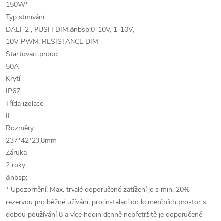
150W*
Typ stmívání
DALI-2 , PUSH DIM,&nbsp;0-10V, 1-10V,
10V PWM, RESISTANCE DIM
Startovací proud
50A
Krytí
IP67
Třída izolace
II
Rozměry
237*42*23,8mm
Záruka
2 roky
&nbsp;
* Upozornění! Max. trvalé doporučené zatížení je s min. 20%
rezervou pro běžné užívání, pro instalaci do komerčních prostor s
dobou používání 8 a více hodin denně nepřetržitě je doporučené