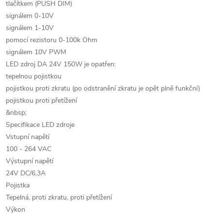
tlačítkem (PUSH DIM)
signálem 0-10V
signálem 1-10V
pomocí rezistoru 0-100k Ohm
signálem 10V PWM
LED zdroj DA 24V 150W je opatřen:
tepelnou pojistkou
pojistkou proti zkratu (po odstranění zkratu je opět plně funkční)
pojistkou proti přetížení
&nbsp;
Specifikace LED zdroje
Vstupní napětí
100 - 264 VAC
Výstupní napětí
24V DC/6,3A
Pojistka
Tepelná, proti zkratu, proti přetížení
Výkon