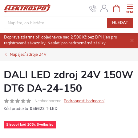
Přejít
NÁKUPNÍ
KOŠÍK
na
obsah
HLEDAT
Doprava zdarma při objednávce nad 2 500 Kč bez DPH jen pro
registrované zákazníky. Neplatí pro nadrozměrné zásilky.
Napájecí zdroje 24V
DALI LED zdroj 24V 150W
DT6 DA-24-150
Neohodnoceno
Podrobnosti hodnocení
Kód produktu:
056622 T-LED
Slevový kód 10%: Svetlaslev