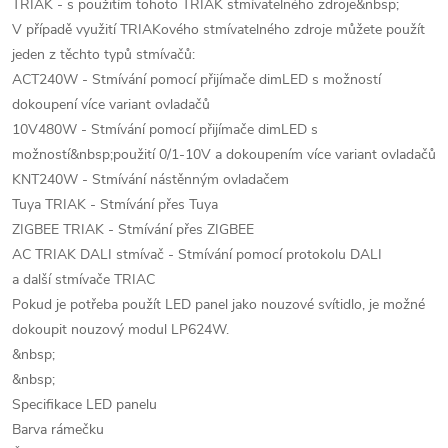
TRIAK - s použitím tohoto TRIAK stmívatelného zdroje&nbsp;
V případě využití TRIAKového stmívatelného zdroje můžete použít
jeden z těchto typů stmívačů:
ACT240W - Stmívání pomocí přijímače dimLED s možností
dokoupení více variant ovladačů
10V480W - Stmívání pomocí přijímače dimLED s
možností&nbsp;použití 0/1-10V a dokoupením více variant ovladačů
KNT240W - Stmívání nástěnným ovladačem
Tuya TRIAK - Stmívání přes Tuya
ZIGBEE TRIAK - Stmívání přes ZIGBEE
AC TRIAK DALI stmívač - Stmívání pomocí protokolu DALI
a další stmívače TRIAC
Pokud je potřeba použít LED panel jako nouzové svítidlo, je možné
dokoupit nouzový modul LP624W.
&nbsp;
&nbsp;
Specifikace LED panelu
Barva rámečku