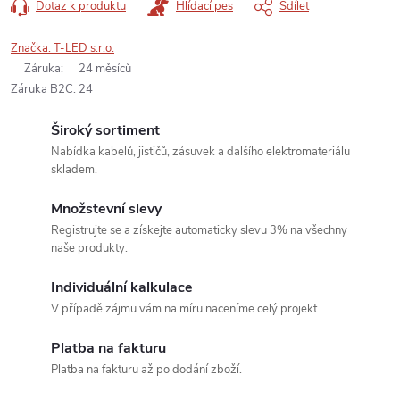
Dotaz k produktu
Hlídací pes
Sdílet
Značka:
T-LED s.r.o.
Záruka
:
24 měsíců
Záruka B2C
:
24
Široký sortiment
Nabídka kabelů, jističů, zásuvek a dalšího elektromateriálu
skladem.
Množstevní slevy
Registrujte se a získejte automaticky slevu 3% na všechny
naše produkty.
Individuální kalkulace
V případě zájmu vám na míru naceníme celý projekt.
Platba na fakturu
Platba na fakturu až po dodání zboží.