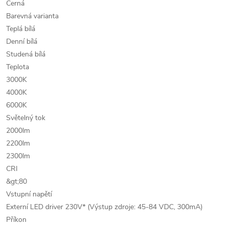
Černá
Barevná varianta
Teplá bílá
Denní bílá
Studená bílá
Teplota
3000K
4000K
6000K
Světelný tok
2000lm
2200lm
2300lm
CRI
&gt;80
Vstupní napětí
Externí LED driver 230V* (Výstup zdroje: 45-84 VDC, 300mA)
Příkon