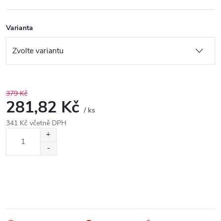
Varianta
379 Kč
281,82 Kč
/ ks
341 Kč včetně DPH
Měrná
cena: