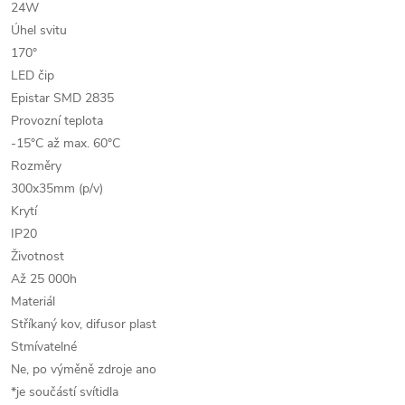
24W
Úhel svitu
170°
LED čip
Epistar SMD 2835
Provozní teplota
-15°C až max. 60°C
Rozměry
300x35mm (p/v)
Krytí
IP20
Životnost
Až 25 000h
Materiál
Stříkaný kov, difusor plast
Stmívatelné
Ne, po výměně zdroje ano
*je součástí svítidla