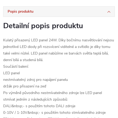
Popis produktu
Detailní popis produktu
Kulatý přisazený LED panel 24W. Díky bočnímu nasvětlování nejsou
jednotlivé LED diody při rozsvícení viditelné a svítidlo je díky tomu
také velmi nízké. LED panel nabízíme ve barvách světla teplá bílá,
denní bílá a studená bílá.
Součástí balení:
LED panel
nestmívatelný zdroj pro napájení panelu
držák pro přisazení na zeď
Po výměně původního nestmívatelného zdroje lze LED panel
stmívat jedním z následujících způsobů:
DALI&nbsp;- s použitím tohoto DALI zdroje
0-10V / 1-10V&nbsp;- s použitím tohoto stmívatelného zdroje