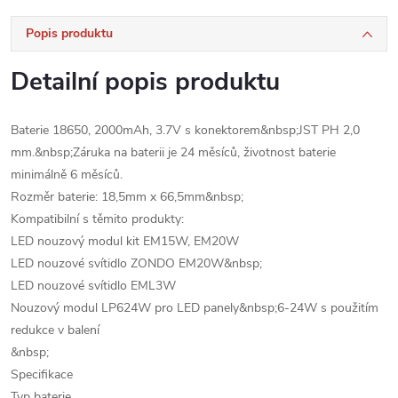
Popis produktu
Detailní popis produktu
Baterie 18650, 2000mAh, 3.7V s konektorem&nbsp;JST PH 2,0
mm.&nbsp;Záruka na baterii je 24 měsíců, životnost baterie
minimálně 6 měsíců.
Rozměr baterie: 18,5mm x 66,5mm&nbsp;
Kompatibilní s těmito produkty:
LED nouzový modul kit EM15W, EM20W
LED nouzové svítidlo ZONDO EM20W&nbsp;
LED nouzové svítidlo EML3W
Nouzový modul LP624W pro LED panely&nbsp;6-24W s použitím
redukce v balení
&nbsp;
Specifikace
Typ baterie