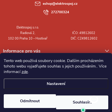
a
eshop
@
elektrospoj.cz
t
272700324
í
Informace pro vás
Tento web používá soubory cookie. Dalším procházením
tohoto webu vyjadřujete souhlas s jejich používáním.. Více
informací
zde
.
Nastavení
Copyright 2026
Elektrospoj s.r.o.
. Všechna práva vyhrazena.
Odmítnout
Souhlasím
Vytvořil Shoptet