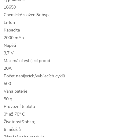
18650
Chemické složení&nbsp;
Li-Ion
Kapacita
2000 mAh
Napětí
3,7 V
Maximální vybíjecí proud
20A
Počet nabíjecích/vybíjecích cyklů
500
Váha baterie
50 g
Provozní teplota
0° až 70° C
Životnost&nbsp;
6 měsíců