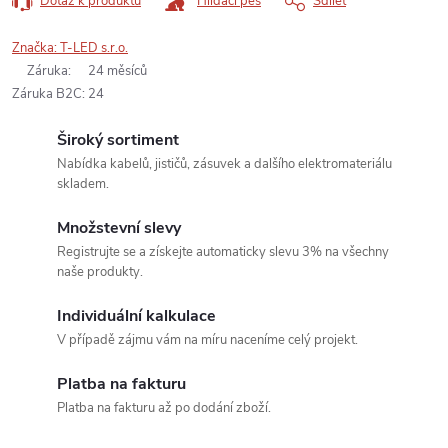
Dotaz k produktu
Hlídací pes
Sdílet
Značka:
T-LED s.r.o.
Záruka
:
24 měsíců
Záruka B2C
:
24
Široký sortiment
Nabídka kabelů, jističů, zásuvek a dalšího elektromateriálu
skladem.
Množstevní slevy
Registrujte se a získejte automaticky slevu 3% na všechny
naše produkty.
Individuální kalkulace
V případě zájmu vám na míru naceníme celý projekt.
Platba na fakturu
Platba na fakturu až po dodání zboží.