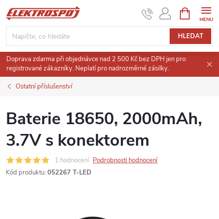
Přejít
NÁKUPNÍ
KOŠÍK
na
obsah
HLEDAT
Doprava zdarma při objednávce nad 2 500 Kč bez DPH jen pro
registrované zákazníky. Neplatí pro nadrozměrné zásilky.
Ostatní příslušenství
Baterie 18650, 2000mAh,
3.7V s konektorem
1 hodnocení
Podrobnosti hodnocení
Kód produktu:
052267 T-LED